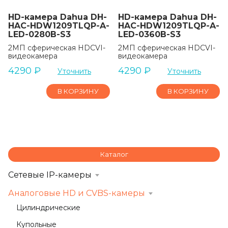
HD-камера Dahua DH-
HD-камера Dahua DH-
HAC-HDW1209TLQP-A-
HAC-HDW1209TLQP-A-
LED-0280B-S3
LED-0360B-S3
2МП сферическая HDCVI-
2МП сферическая HDCVI-
видеокамера
видеокамера
4290
₽
4290
₽
Уточнить
Уточнить
В КОРЗИНУ
В КОРЗИНУ
Каталог
Сетевые IP-камеры
Аналоговые HD и CVBS-камеры
Цилиндрические
Купольные