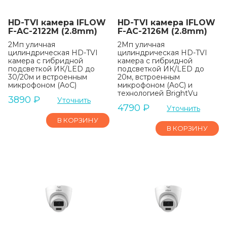
HD-TVI камера IFLOW
HD-TVI камера IFLOW
F-AC-2122M (2.8mm)
F-AC-2126M (2.8mm)
2Мп уличная
2Мп уличная
цилиндрическая HD-TVI
цилиндрическая HD-TVI
камера с гибридной
камера с гибридной
подсветкой ИК/LED до
подсветкой ИК/LED до
30/20м и встроенным
20м, встроенным
микрофоном (AoC)
микрофоном (AoC) и
технологией BrightVu
3890
₽
Уточнить
4790
₽
Уточнить
В КОРЗИНУ
В КОРЗИНУ