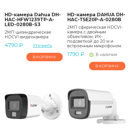
HD-камера Dahua DH-
HD-камера DAHUA DH-
HAC-HFW1239TP-A-
HAC-T5E20P-A-0280B
LED-0280B-S3
2МП сферическая HDCVI-
камера с двойным
2МП цилиндрическая
объективом, ИК-
HDCVI-видеокамера
подсветкой до 20 м и
4790
₽
Уточнить
встроенным микрофоном.
1790
₽
В наличии
В КОРЗИНУ
В КОРЗИНУ