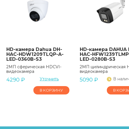
HD-камера Dahua DH-
HD-камера DAHUA 
HAC-HDW1209TLQP-A-
HAC-HFW1239TLMP
LED-0360B-S3
LED-0280B-S3
2МП сферическая HDCVI-
2МП цилиндрическая 
видеокамера
видеокамера
Уточнить
В нали
4290
₽
5090
₽
В КОРЗИНУ
В КОРЗ