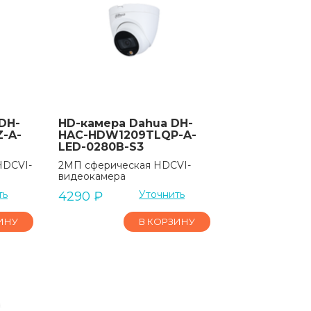
DH-
HD-камера Dahua DH-
-A-
HAC-HDW1209TLQP-A-
LED-0280B-S3
HDCVI-
2МП сферическая HDCVI-
видеокамера
ть
Уточнить
4290
₽
ИНУ
В КОРЗИНУ