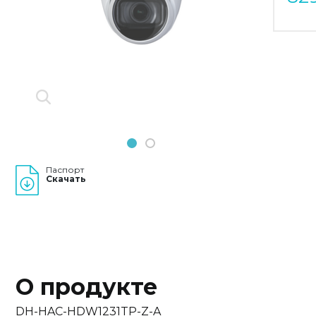
Previous
Next
1
2
Паспорт
Скачать
О продукте
DH-HAC-HDW1231TP-Z-A