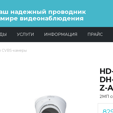
аш надежный проводник
 мире видеонаблюдения
НДЫ
УСЛУГИ
ИНФОРМАЦИЯ
ПРАЙС
и CVBS-камеры
HD
DH
Z-
2МП с
82