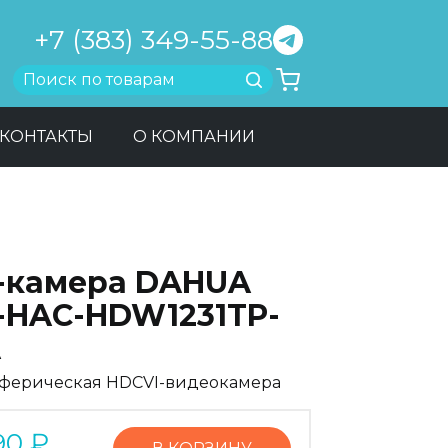
+7 (383) 349-55-88
Найти
КОНТАКТЫ
О КОМПАНИИ
-камера DAHUA
-HAC-HDW1231TP-
A
ферическая HDCVI-видеокамера
90
₽