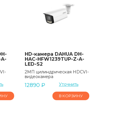
DH-
HD-камера DAHUA DH-
-A-
HAC-HFW1239TUP-Z-A-
LED-S2
VI-
2МП цилиндрическая HDCVI-
видеокамера
ть
Уточнить
12890
₽
ИНУ
В КОРЗИНУ