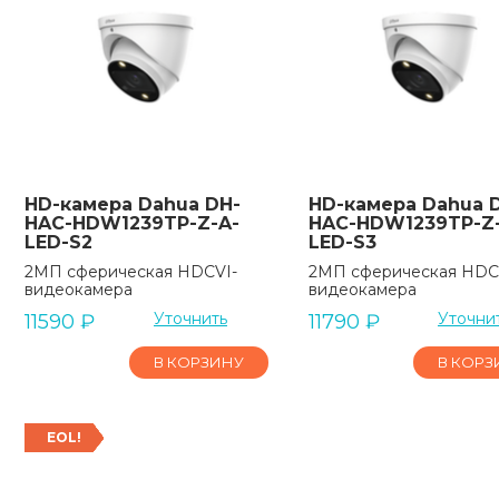
HD-камера Dahua DH-
HD-камера Dahua 
HAC-HDW1239TP-Z-A-
HAC-HDW1239TP-Z
LED-S2
LED-S3
2МП сферическая HDCVI-
2МП сферическая HDC
видеокамера
видеокамера
Уточнить
Уточни
11590
₽
11790
₽
В КОРЗИНУ
В КОРЗ
EOL!