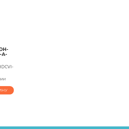
DH-
-A-
HDCVI-
чии
ИНУ