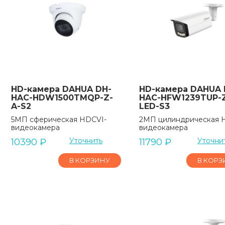
HD-камера DAHUA DH-
HD-камера DAHUA 
HAC-HDW1500TMQP-Z-
HAC-HFW1239TUP-Z
A-S2
LED-S3
5МП сферическая HDCVI-
2МП цилиндрическая 
видеокамера
видеокамера
Уточнить
Уточни
10390
₽
11790
₽
В КОРЗИНУ
В КОРЗ