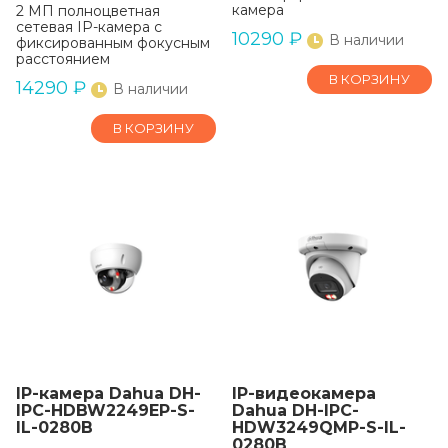
камера
2 МП полноцветная
сетевая IP-камера с
10290
₽
В наличии
фиксированным фокусным
расстоянием
В КОРЗИНУ
14290
₽
В наличии
В КОРЗИНУ
IP-камера Dahua DH-
IP-видеокамера
IPC-HDBW2249EP-S-
Dahua DH-IPC-
IL-0280B
HDW3249QMP-S-IL-
0280B