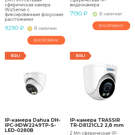
2МП ИК-сетевая
Сферическая IP-
сферическая камера
видеокамера
WizSense с
7190
₽
В наличии
фиксированным фокусным
расстоянием
В КОРЗИНУ
9290
₽
В наличии
В КОРЗИНУ
EOL!
EOL!
IP-камера Dahua DH-
IP-камера TRASSIR
IPC-HDW2249TP-S-
TR-D8121CL2 2,8 mm
LED-0280B
2 Мп сферическая IP-