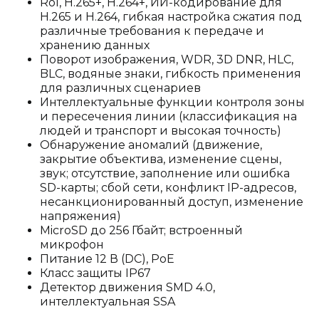
RoI, H.265+, H.264+, ИИ-кодирование для
H.265 и H.264, гибкая настройка сжатия под
различные требования к передаче и
хранению данных
Поворот изображения, WDR, 3D DNR, HLC,
BLC, водяные знаки, гибкость применения
для различных сценариев
Интеллектуальные функции контроля зоны
и пересечения линии (классификация на
людей и транспорт и высокая точность)
Обнаружение аномалий (движение,
закрытие объектива, изменение сцены,
звук; отсутствие, заполнение или ошибка
SD-карты; сбой сети, конфликт IP-адресов,
несанкционированный доступ, изменение
напряжения)
MicroSD до 256 Гбайт; встроенный
микрофон
Питание 12 В (DC), PoE
Класс защиты IP67
Детектор движения SMD 4.0,
интеллектуальная SSA