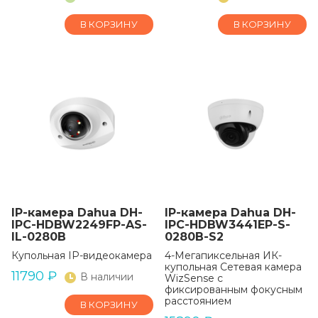
В КОРЗИНУ
В КОРЗИНУ
IP-камера Dahua DH-
IP-камера Dahua DH-
IPC-HDBW2249FP-AS-
IPC-HDBW3441EP-S-
IL-0280B
0280B-S2
Купольная IP-видеокамера
4-Мегапиксельная ИК-
купольная Сетевая камера
11790
₽
В наличии
WizSense с
фиксированным фокусным
расстоянием
В КОРЗИНУ