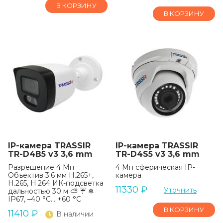
В КОРЗИНУ
В КОРЗИНУ
IP-камера TRASSIR
IP-камера TRASSIR
TR-D4B5 v3 3,6 mm
TR-D4S5 v3 3,6 mm
Разрешение 4 Мп
4 Мп сферическая IP-
Объектив 3.6 мм H.265+,
камера
H.265, H.264 ИК-подсветка
11330
₽
Уточнить
дальностью 30 м ⛅ ☔ ❄
IP67, –40 °C… +60 °C
В КОРЗИНУ
11410
₽
В наличии