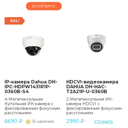
В КОРЗИНУ
EOL!
IP-камера Dahua DH-
HDCVI-видеокамера
IPC-HDPW1431R1P-
DAHUA DH-HAC-
0360B-S4
T2A21P-U-0360B
4-Мегапиксельная
2-Мегапиксельная ИК-
Купольная ИК-камера с
камера HDCVI с
фиксированным фокусным
фиксированным фокусным
расстоянием
расстоянием
6690
₽
2990
₽
В наличии
Уточнить