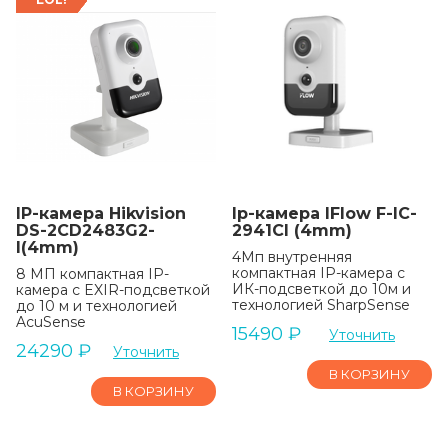
IP-камера Hikvision
Ip-камера IFlow F-IC-
DS-2CD2483G2-
2941CI (4mm)
I(4mm)
4Мп внутренняя
компактная IP-камера c
8 МП компактная IP-
ИК-подсветкой до 10м и
камера с EXIR-подсветкой
технологией SharpSense
до 10 м и технологией
AcuSense
15490
₽
Уточнить
24290
₽
Уточнить
В КОРЗИНУ
В КОРЗИНУ