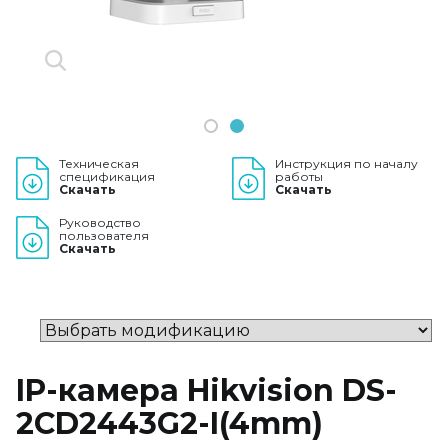
1
2
Техническая
Инструкция по началу
спецификация
работы
Скачать
Скачать
Руководство
пользователя
Скачать
IP-камера Hikvision DS-
2CD2443G2-I(4mm)