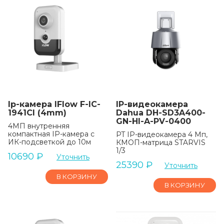
Ip-камера IFlow F-IC-
IP-видеокамера
1941CI (4mm)
Dahua DH-SD3A400-
GN-HI-A-PV-0400
4МП внутренняя
компактная IP-камера c
PT IP-видеокамера 4 Мп,
ИК-подсветкой до 10м
КМОП-матрица STARVIS
1/3
10690
₽
Уточнить
25390
₽
Уточнить
В КОРЗИНУ
В КОРЗИНУ