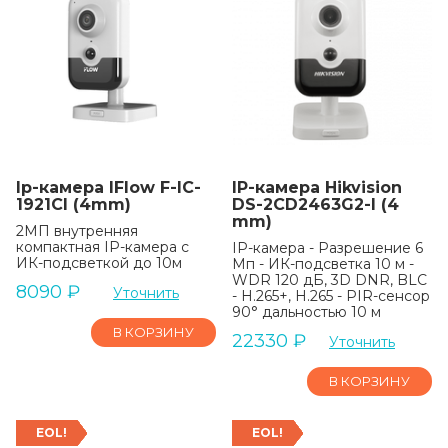
Ip-камера IFlow F-IC-
IP-камера Hikvision
1921CI (4mm)
DS-2CD2463G2-I (4
mm)
2МП внутренняя
компактная IP-камера c
IP-камера - Разрешение 6
ИК-подсветкой до 10м
Мп - ИК-подсветка 10 м -
WDR 120 дБ, 3D DNR, BLC
8090
₽
Уточнить
- H.265+, H.265 - PIR-сенсор
90° дальностью 10 м
В КОРЗИНУ
22330
₽
Уточнить
В КОРЗИНУ
EOL!
EOL!