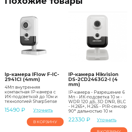
Похожие товары
Ip-камера IFlow F-IC-
IP-камера Hikvision
2941CI (4mm)
DS-2CD2463G2-I (4
mm)
4Мп внутренняя
компактная IP-камера c
IP-камера - Разрешение 6
ИК-подсветкой до 10м и
Мп - ИК-подсветка 10 м -
технологией SharpSense
WDR 120 дБ, 3D DNR, BLC
- H.265+, H.265 - PIR-сенсор
15490
₽
Уточнить
90° дальностью 10 м
22330
₽
Уточнить
В КОРЗИНУ
В КОРЗИНУ