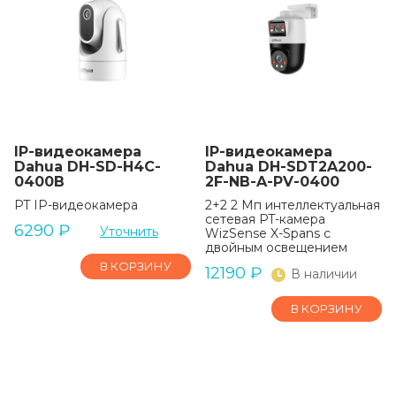
IP-видеокамера
IP-видеокамера
Dahua DH-SD-H4C-
Dahua DH-SDT2A200-
0400B
2F-NB-A-PV-0400
PT IP-видеокамера
2+2 2 Мп интеллектуальная
сетевая PT-камера
6290
₽
Уточнить
WizSense X-Spans с
двойным освещением
В КОРЗИНУ
12190
₽
В наличии
В КОРЗИНУ