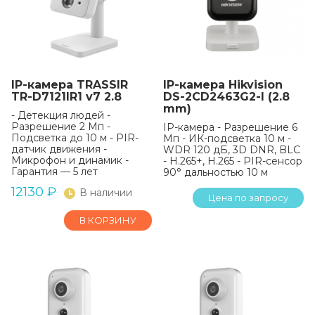
IP-камера TRASSIR
IP-камера Hikvision
TR-D7121IR1 v7 2.8
DS-2CD2463G2-I (2.8
mm)
- Детекция людей -
Разрешение 2 Мп -
IP-камера - Разрешение 6
Подсветка до 10 м - PIR-
Мп - ИК-подсветка 10 м -
датчик движения -
WDR 120 дБ, 3D DNR, BLC
Микрофон и динамик -
- H.265+, H.265 - PIR-сенсор
Гарантия — 5 лет
90° дальностью 10 м
12130
₽
В наличии
Цена по запросу
В КОРЗИНУ