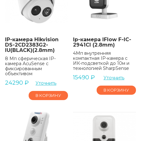
IP-камера Hikvision
Ip-камера IFlow F-IC-
DS-2CD2383G2-
2941CI (2.8mm)
IU(BLACK)(2.8mm)
4Мп внутренняя
компактная IP-камера c
8 Мп сферическая IP-
ИК-подсветкой до 10м и
камера AcuSense с
технологией SharpSense
фиксированным
объективом
15490
₽
Уточнить
24290
₽
Уточнить
В КОРЗИНУ
В КОРЗИНУ