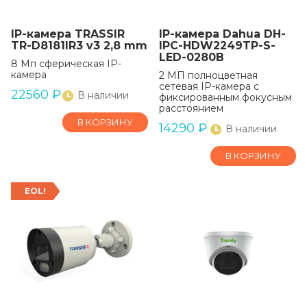
IP-камера TRASSIR
IP-камера Dahua DH-
TR-D8181IR3 v3 2,8 mm
IPC-HDW2249TP-S-
LED-0280B
8 Мп сферическая IP-
камера
2 МП полноцветная
сетевая IP-камера с
22560
₽
В наличии
фиксированным фокусным
расстоянием
В КОРЗИНУ
14290
₽
В наличии
В КОРЗИНУ
EOL!