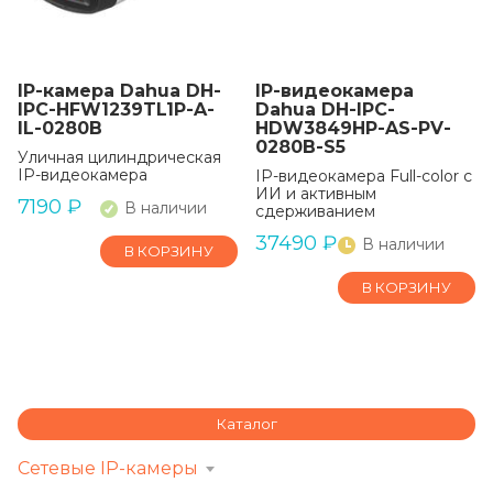
IP-камера Dahua DH-
IP-видеокамера
IPC-HFW1239TL1P-A-
Dahua DH-IPC-
IL-0280B
HDW3849HP-AS-PV-
0280B-S5
Уличная цилиндрическая
IP-видеокамера
IP-видеокамера Full-color с
ИИ и активным
7190
₽
В наличии
сдерживанием
37490
₽
В наличии
В КОРЗИНУ
В КОРЗИНУ
Каталог
Сетевые IP-камеры