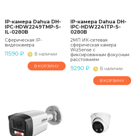
IP-камера Dahua DH-
IP-камера Dahua DH-
IPC-HDW2249TMP-S-
IPC-HDW2241TP-S-
IL-0280B
0280B
Сферическая IP-
2МП ИК-сетевая
видеокамера
сферическая камера
WizSense с
11590
₽
В наличии
фиксированным фокусным
расстоянием
В КОРЗИНУ
9290
₽
В наличии
В КОРЗИНУ