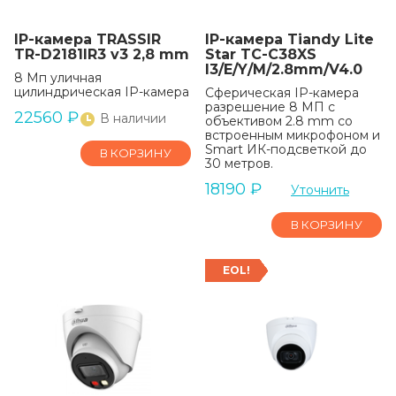
IP-камера TRASSIR
IP-камера Tiandy Lite
TR-D2181IR3 v3 2,8 mm
Star TC-C38XS
I3/E/Y/M/2.8mm/V4.0
8 Мп уличная
цилиндрическая IP-камера
Сферическая IP-камера
разрешение 8 МП с
22560
₽
В наличии
объективом 2.8 mm со
встроенным микрофоном и
Smart ИК-подсветкой до
В КОРЗИНУ
30 метров.
18190
₽
Уточнить
В КОРЗИНУ
EOL!