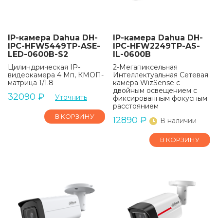
IP-камера Dahua DH-
IP-камера Dahua DH-
IPC-HFW5449TP-ASE-
IPC-HFW2249TP-AS-
LED-0600B-S2
IL-0600B
Цилиндрическая IP-
2-Мегапиксельная
видеокамера 4 Мп, КМОП-
Интеллектуальная Сетевая
матрица 1/1.8
камера WizSense с
двойным освещением с
32090
₽
Уточнить
фиксированным фокусным
расстоянием
В КОРЗИНУ
12890
₽
В наличии
В КОРЗИНУ