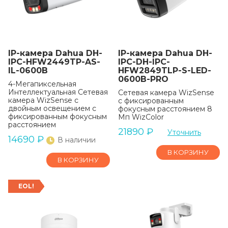
IP-камера Dahua DH-
IP-камера Dahua DH-
IPC-HFW2449TP-AS-
IPC-DH-IPC-
IL-0600B
HFW2849TLP-S-LED-
0600B-PRO
4-Мегапиксельная
Интеллектуальная Сетевая
Сетевая камера WizSense
камера WizSense с
с фиксированным
двойным освещением с
фокусным расстоянием 8
фиксированным фокусным
Мп WizColor
расстоянием
21890
₽
Уточнить
14690
₽
В наличии
В КОРЗИНУ
В КОРЗИНУ
EOL!