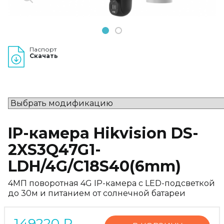
1
2
Паспорт
Скачать
IP-камера Hikvision DS-
2XS3Q47G1-
LDH/4G/C18S40(6mm)
4МП поворотная 4G IP-камера с LED-подсветкой
до 30м и питанием от солнечной батареи
149220
₽