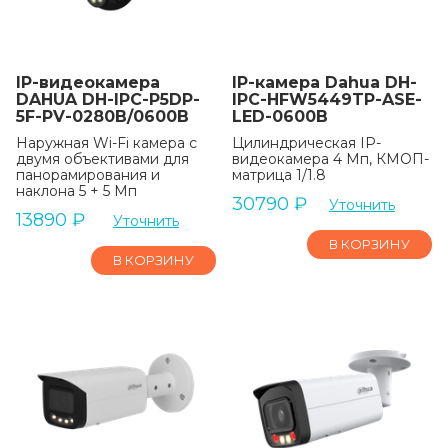
IP-видеокамера
IP-камера Dahua DH-
DAHUA DH-IPC-P5DP-
IPC-HFW5449TP-ASE-
5F-PV-0280B/0600B
LED-0600B
Наружная Wi-Fi камера с
Цилиндрическая IP-
двумя объективами для
видеокамера 4 Мп, КМОП-
панорамирования и
матрица 1/1.8
наклона 5 + 5 Мп
30790
₽
Уточнить
13890
₽
Уточнить
В КОРЗИНУ
В КОРЗИНУ