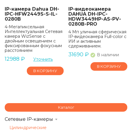
IP-камера Dahua DH-
IP-видеокамера
IPC-HFW2449S-S-IL-
DAHUA DH-IPC-
0280B
HDW3449HP-AS-PV-
0280B-PRO
4-Мегапиксельная
Интеллектуальная Сетевая
4 Mп уличная сферическая
камера WizSense с
IP-видеокамера Full-color с
двойным освещением с
ИИ и активным
фиксированным фокусным
сдерживанием.
расстоянием
31690
₽
В наличии
12988
₽
Уточнить
В КОРЗИНУ
В КОРЗИНУ
Каталог
Сетевые IP-камеры
Цилиндрические