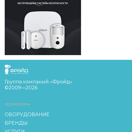
FreudGroup
Группа компаний «Фройд»
©2009—2026
ISOMORPH
ОБОРУДОВАНИЕ
БРЕНДЫ
УСЛУГИ