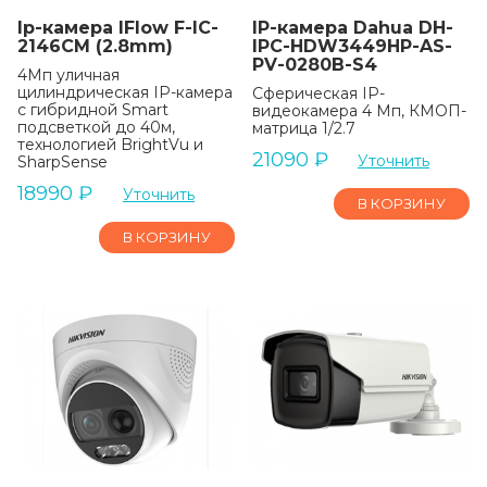
Ip-камера IFlow F-IC-
IP-камера Dahua DH-
2146CM (2.8mm)
IPC-HDW3449HP-AS-
PV-0280B-S4
4Мп уличная
цилиндрическая IP-камера
Сферическая IP-
с гибридной Smart
видеокамера 4 Мп, КМОП-
подсветкой до 40м,
матрица 1/2.7
технологией BrightVu и
21090
₽
Уточнить
SharpSense
18990
₽
Уточнить
В КОРЗИНУ
В КОРЗИНУ