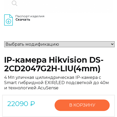
Паспорт изделия
Скачать
IP-камера Hikvision DS-
2CD2047G2H-LIU(4mm)
4 Мп уличная цилиндрическая IP-камера с
Smart гибридной EXIR/LED подсветкой до 40м
и технологией AcuSense
22090
₽
В КОРЗИНУ