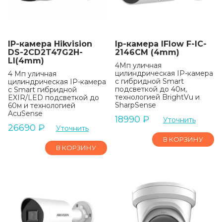
IP-камера Hikvision
Ip-камера IFlow F-IC-
DS-2CD2T47G2H-
2146CM (4mm)
LI(4mm)
4Мп уличная
цилиндрическая IP-камера
4 Мп уличная
с гибридной Smart
цилиндрическая IP-камера
подсветкой до 40м,
c Smart гибридной
технологией BrightVu и
EXIR/LED подсветкой до
SharpSense
60м и технологией
AcuSense
18990
₽
Уточнить
26690
₽
Уточнить
В КОРЗИНУ
В КОРЗИНУ