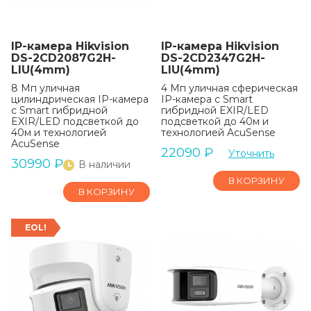
IP-камера Hikvision
IP-камера Hikvision
DS-2CD2087G2H-
DS-2CD2347G2H-
LIU(4mm)
LIU(4mm)
8 Мп уличная
4 Мп уличная сферическая
цилиндрическая IP-камера
IP-камера с Smart
с Smart гибридной
гибридной EXIR/LED
EXIR/LED подсветкой до
подсветкой до 40м и
40м и технологией
технологией AcuSense
AcuSense
22090
₽
Уточнить
30990
₽
В наличии
В КОРЗИНУ
В КОРЗИНУ
EOL!