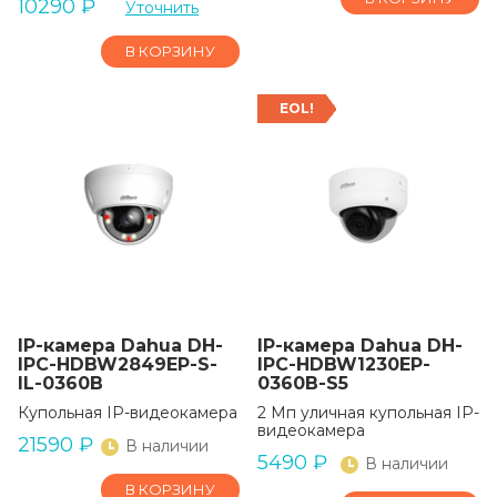
10290
₽
Уточнить
В КОРЗИНУ
EOL!
IP-камера Dahua DH-
IP-камера Dahua DH-
IPC-HDBW2849EP-S-
IPC-HDBW1230EP-
IL-0360B
0360B-S5
Купольная IP-видеокамера
2 Mп yличнaя кyпoльнaя IP-
видeoкaмepa
21590
₽
В наличии
5490
₽
В наличии
В КОРЗИНУ