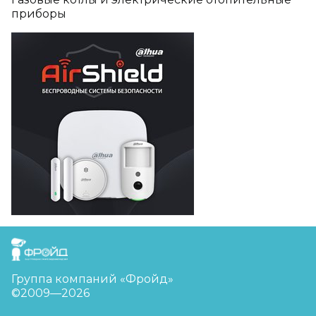
приборы
FreudGroup
Группа компаний «Фройд»
©2009—2026