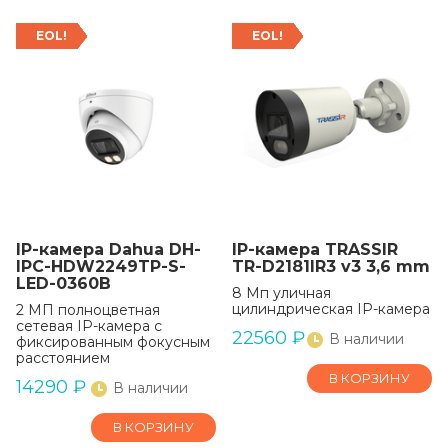
EOL!
EOL!
IP-камера Dahua DH-
IP-камера TRASSIR
IPC-HDW2249TP-S-
TR-D2181IR3 v3 3,6 mm
LED-0360B
8 Мп уличная
цилиндрическая IP-камера
2 МП полноцветная
сетевая IP-камера с
22560
₽
В наличии
фиксированным фокусным
расстоянием
В КОРЗИНУ
14290
₽
В наличии
В КОРЗИНУ