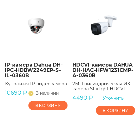
IP-камера Dahua DH-
HDCVI-камера DAHUA
IPC-HDBW2249EP-S-
DH-HAC-HFW1231CMP-
IL-0360B
A-0360B
Купольная IP-видеокамера
2МП цилиндрическая ИК-
камера Starlight HDCVI
10690
₽
В наличии
4490
₽
Уточнить
В КОРЗИНУ
В КОРЗИНУ