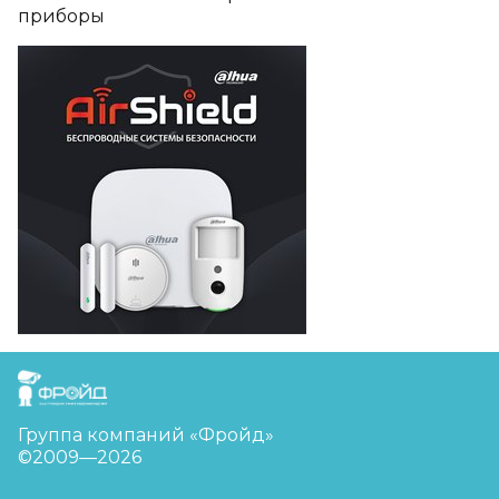
приборы
FreudGroup
Группа компаний «Фройд»
©2009—2026