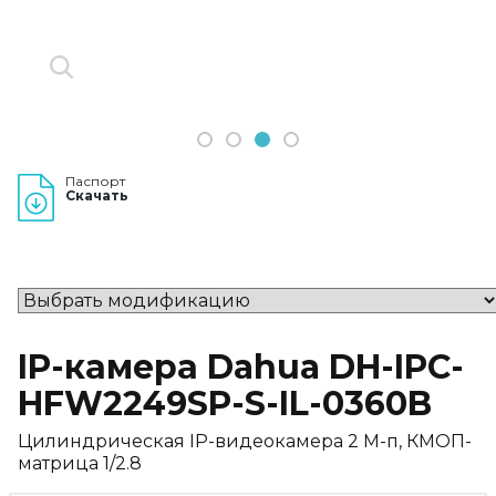
1
2
3
4
Паспорт
Скачать
IP-камера Dahua DH-IPC-
HFW2249SP-S-IL-0360B
Цилиндрическая IP-видеокамера 2 М-п, КМОП-
матрица 1/2.8