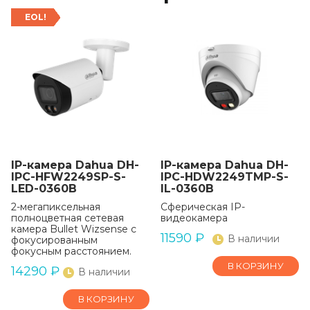
EOL!
IP-камера Dahua DH-
IP-камера Dahua DH-
IPC-HFW2249SP-S-
IPC-HDW2249TMP-S-
LED-0360B
IL-0360B
2-мегапиксельная
Сферическая IP-
полноцветная сетевая
видеокамера
камера Bullet Wizsense с
11590
₽
В наличии
фокусированным
фокусным расстоянием.
В КОРЗИНУ
14290
₽
В наличии
В КОРЗИНУ