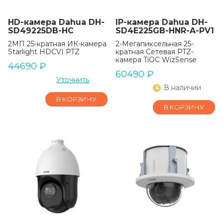
HD-камера Dahua DH-
IP-камера Dahua DH-
SD49225DB-HC
SD4E225GB-HNR-A-PV1
2МП 25-кратная ИК-камера
2-Мегапиксельная 25-
Starlight HDCVI PTZ
кратная Сетевая PTZ-
камера TiOC WizSense
44690
₽
60490
₽
Уточнить
В наличии
В КОРЗИНУ
В КОРЗИНУ