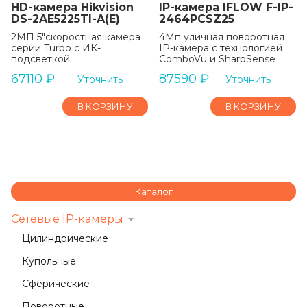
HD-камера Hikvision
IP-камера IFLOW F-IP-
DS-2AE5225TI-A(E)
2464PCSZ25
2МП 5″скоростная камера
4Мп уличная поворотная
серии Turbo с ИК-
IP-камера с технологией
подсветкой
ComboVu и SharpSense
67110
₽
87590
₽
Уточнить
Уточнить
В КОРЗИНУ
В КОРЗИНУ
Каталог
Сетевые IP-камеры
Цилиндрические
Купольные
Сферические
Поворотные