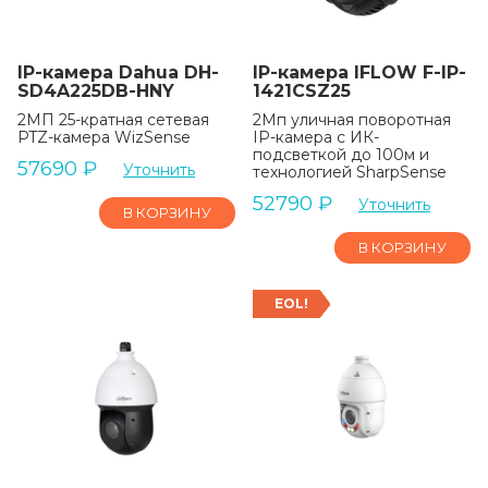
IP-камера Dahua DH-
IP-камера IFLOW F-IP-
SD4A225DB-HNY
1421CSZ25
2МП 25-кратная сетевая
2Мп уличная поворотная
PTZ-камера WizSense
IP-камера с ИК-
подсветкой до 100м и
57690
₽
Уточнить
технологией SharpSense
52790
₽
Уточнить
В КОРЗИНУ
В КОРЗИНУ
EOL!