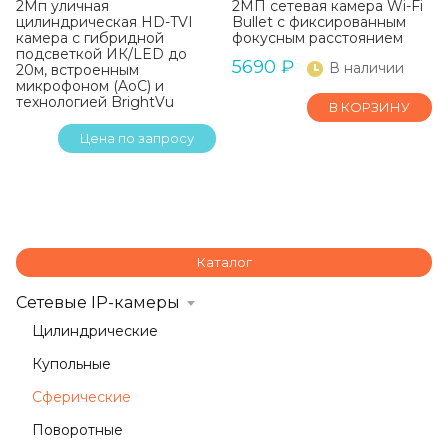
2Мп уличная
2МП сетевая камера Wi-Fi
цилиндрическая HD-TVI
Bullet с фиксированным
камера с гибридной
фокусным расстоянием
подсветкой ИК/LED до
5690
₽
В наличии
20м, встроенным
микрофоном (AoC) и
технологией BrightVu
В КОРЗИНУ
Цена по запросу
Каталог
Сетевые IP-камеры
Цилиндрические
Купольные
Сферические
Поворотные