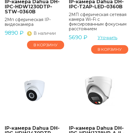
IP-камера Dahua DH-
IP-камера Dahua DH-
IPC-HDW1230DTP-
IPC-T2AP-LED-0360B
STW-0360B
2МП сферическая сетевая
камера Wi-Fi с
2Мп сферическая IP-
фиксированным фокусным
видеокамера
расстоянием
9890
₽
В наличии
5690
₽
Уточнить
В КОРЗИНУ
В КОРЗИНУ
IP-камера Dahua DH-
IP-камера Dahua DH-