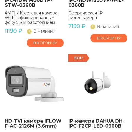
IPC-HDW1430DTP-
IPC-HDW1239VP-A-IL-
STW-0360B
0360B
4МП ИК-сетевая камера
Сферическая IP-
Wi-Fi с фиксированным
видеокамера
фокусным расстоянием
7190
₽
В наличии
11190
₽
В наличии
В КОРЗИНУ
В КОРЗИНУ
EOL!
HD-TVI камера IFLOW
IP-камера DAHUA DH-
F-AC-2126M (3.6mm)
IPC-F2CP-LED-0360B