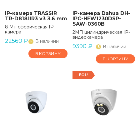
IP-камера TRASSIR
IP-камера Dahua DH-
TR-D8181IR3 v3 3.6 mm
IPC-HFW1230DSP-
SAW-0360B
8 Мп сферическая IP-
камера
2МП цилиндрическая IP-
видеокамера
22560
₽
В наличии
9390
₽
В наличии
В КОРЗИНУ
В КОРЗИНУ
EOL!