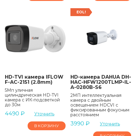
EOL!
HD-TVI камера IFLOW
HD-камера DAHUA DH-
F-AC-2151 (2.8mm)
HAC-HFW1200TLMP-IL-
A-0280B-S6
5Мп уличная
цилиндрическая HD-TVI
2МП интеллектуальная
камера с ИК-подсветкой
камера с двойным
до 30м
освещением HDCVI с
фиксированным фокусным
4490
₽
Уточнить
расстоянием
3990
₽
Уточнить
В КОРЗИНУ
В КОРЗИНУ