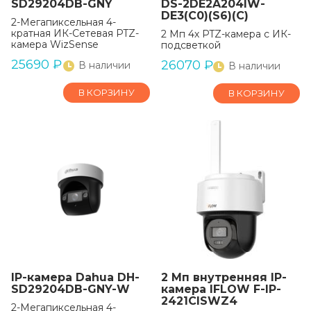
SD29204DB-GNY
DS-2DE2A204IW-
DE3(C0)(S6)(C)
2-Мегапиксельная 4-
кратная ИК-Сетевая PTZ-
2 Мп 4х PTZ-камера с ИК-
камера WizSense
подсветкой
25690
₽
26070
₽
В наличии
В наличии
В КОРЗИНУ
В КОРЗИНУ
IP-камера Dahua DH-
2 Мп внутренняя IP-
SD29204DB-GNY-W
камера IFLOW F-IP-
2421CISWZ4
2-Мегапиксельная 4-