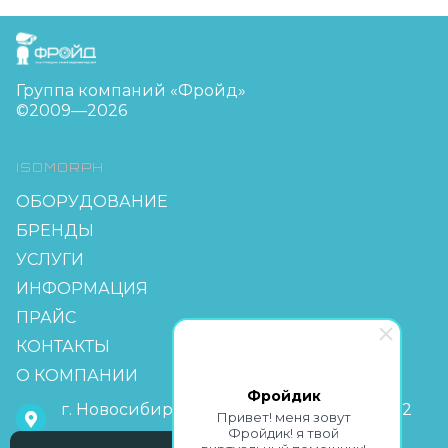
FreudGroup
Группа компаний «Фройд»
©2009—2026
ISOMORPH
ОБОРУДОВАНИЕ
БРЕНДЫ
УСЛУГИ
ИНФОРМАЦИЯ
ПРАЙС
КОНТАКТЫ
О КОМПАНИИ
Фройдик
г. Новосибирск, мкр Горский 63, офис 2-2
Привет! меня зовут
Фройдик! я твой