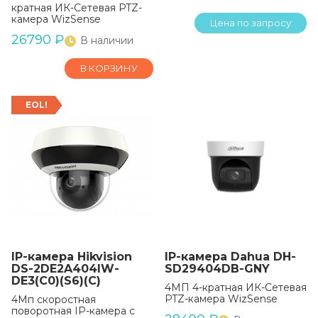
кратная ИК-Сетевая PTZ-
камера WizSense
Цена по запросу
26790
₽
В наличии
В КОРЗИНУ
EOL!
IP-камера Hikvision
IP-камера Dahua DH-
DS-2DE2A404IW-
SD29404DB-GNY
DE3(C0)(S6)(C)
4МП 4-кратная ИК-Сетевая
PTZ-камера WizSense
4Мп скоростная
поворотная IP-камера с