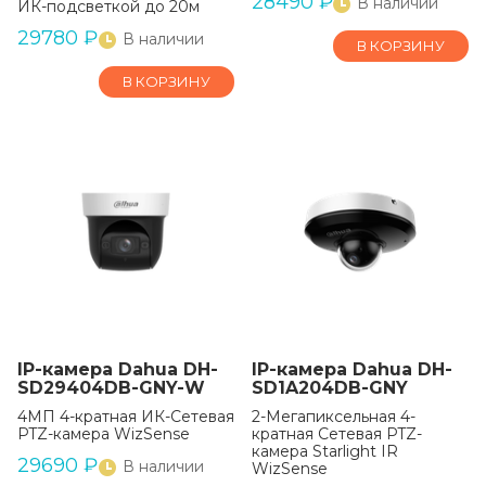
28490
₽
В наличии
ИК-подсветкой до 20м
29780
₽
В наличии
В КОРЗИНУ
В КОРЗИНУ
IP-камера Dahua DH-
IP-камера Dahua DH-
SD29404DB-GNY-W
SD1A204DB-GNY
4МП 4-кратная ИК-Сетевая
2-Мегапиксельная 4-
PTZ-камера WizSense
кратная Сетевая PTZ-
камера Starlight IR
29690
₽
В наличии
WizSense