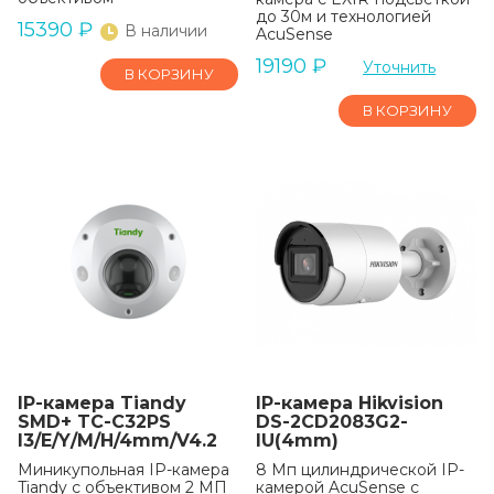
до 30м и технологией
15390
₽
В наличии
AcuSense
19190
₽
Уточнить
В КОРЗИНУ
В КОРЗИНУ
IP-камера Tiandy
IP-камера Hikvision
SMD+ TC-C32PS
DS-2CD2083G2-
I3/E/Y/M/H/4mm/V4.2
IU(4mm)
Миникупольная IP-камера
8 Мп цилиндрической IP-
Tiandy с объективом 2 МП
камерой AcuSense с