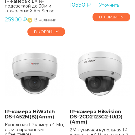
IP-камера с EXIR-
10590
₽
Уточнить
подсветкой до 30м и
технологией AcuSense
В КОРЗИНУ
25900
₽
В наличии
В КОРЗИНУ
IP-камера HiWatch
IP-камера Hikvision
DS-I452M(B)(4mm)
DS-2CD2123G2-IU(D)
(4mm)
Купольная IP-камера 4 Мп,
с фиксированным
2Мп уличная купольная IP-
объективом
камера с EXIR-подсветкой