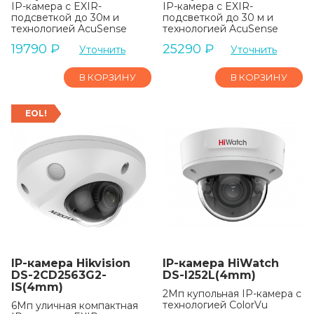
IP-камера с EXIR-
IP-камера с EXIR-
подсветкой до 30м и
подсветкой до 30 м и
технологией AcuSense
технологией AcuSense
19790
₽
25290
₽
Уточнить
Уточнить
В КОРЗИНУ
В КОРЗИНУ
EOL!
IP-камера Hikvision
IP-камера HiWatch
DS-2CD2563G2-
DS-I252L(4mm)
IS(4mm)
2Мп купольная IP-камера с
технологией ColorVu
6Мп уличная компактная