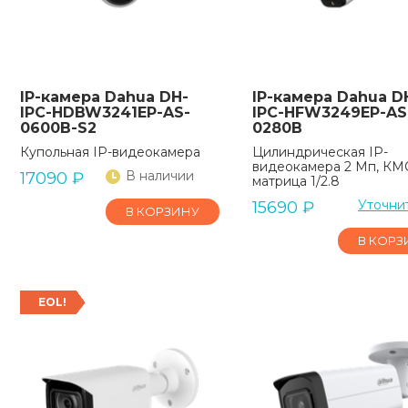
IP-камера Dahua DH-
IP-камера Dahua D
IPC-HDBW3241EP-AS-
IPC-HFW3249EP-AS
0600B-S2
0280B
Купольная IP-видеокамера
Цилиндрическая IP-
видеокамера 2 Мп, КМ
В наличии
17090
₽
матрица 1/2.8
Уточни
15690
₽
В КОРЗИНУ
В КОРЗ
EOL!