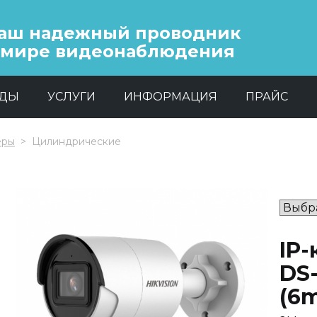
аш надежный проводник
 мире видеонаблюдения
НДЫ
УСЛУГИ
ИНФОРМАЦИЯ
ПРАЙС
еры
Цилиндрические
IP-
DS
(6