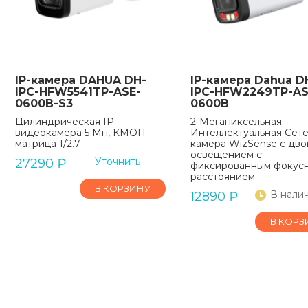
IP-камера DAHUA DH-
IP-камера Dahua D
IPC-HFW5541TP-ASE-
IPC-HFW2249TP-AS-
0600B-S3
0600B
Цилиндрическая IP-
2-Мегапиксельная
видеокамера 5 Мп, КМОП-
Интеллектуальная Сет
матрица 1/2.7
камера WizSense с дв
освещением с
Уточнить
27290
₽
фиксированным фокус
расстоянием
В КОРЗИНУ
В нали
12890
₽
В КОРЗ