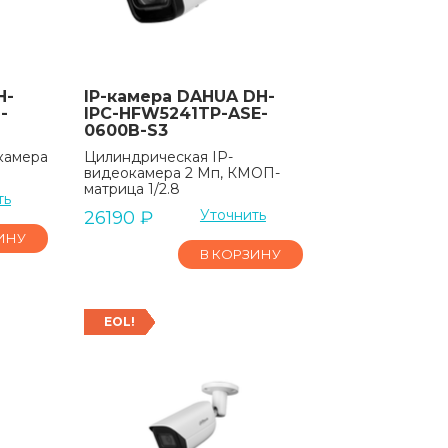
H-
IP-камера DAHUA DH-
-
IPC-HFW5241TP-ASE-
0600B-S3
камера
Цилиндрическая IP-
видеокамера 2 Мп, КМОП-
матрица 1/2.8
ть
Уточнить
26190
₽
ИНУ
В КОРЗИНУ
EOL!