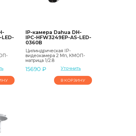
H-
IP-камера Dahua DH-
-LED-
IPC-HFW3249EP-AS-LED-
0360B
Цилиндрическая IP-
ОП-
видеокамера 2 Мп, КМОП-
матрица 1/2.8
ть
Уточнить
15690
₽
ИНУ
В КОРЗИНУ