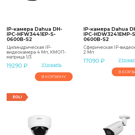
IP-камера Dahua DH-
IP-камера Dahua D
IPC-HFW3441EP-S-
IPC-HDW3241EMP-S
0600B-S2
0600B-S2
Цилиндрическая IP-
Сферическая IP-видео
видеокамера 4 Мп, КМОП-
2 Мп
матрица 1/3
Уточни
17090
₽
Уточнить
19290
₽
В КОРЗ
В КОРЗИНУ
EOL!