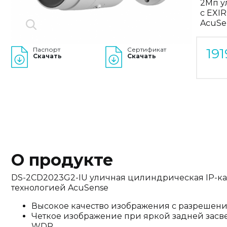
2Мп у
с EXI
AcuSe
Паспорт
Сертификат
191
Скачать
Скачать
О продукте
DS-2CD2023G2-IU уличная цилиндрическая IP-ка
технологией AcuSense
Высокое качество изображения с разрешен
Четкое изображение при яркой задней засве
WDR