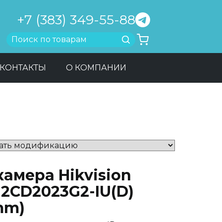
+7 (383) 349-55-88
Найти
КОНТАКТЫ
О КОМПАНИИ
камера Hikvision
-2CD2023G2-IU(D)
mm)