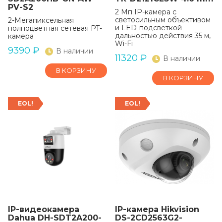
PV-S2
2 Мп IP-камера с
светосильным объективом
2-Мегапиксельная
и LED-подсветкой
полноцветная сетевая PT-
дальностью действия 35 м,
камера
Wi-Fi
9390
₽
В наличии
11320
₽
В наличии
В КОРЗИНУ
В КОРЗИНУ
EOL!
EOL!
IP-видеокамера
IP-камера Hikvision
Dahua DH-SDT2A200-
DS-2CD2563G2-