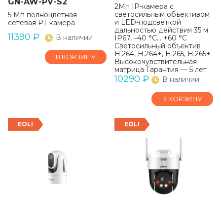
GN-AW-PV-S2
2Мп IP-камера с
светосильным объективом
5 Мп полноцветная
и LED-подсветкой
сетевая PT-камера
дальностью действия 35 м
11390
₽
В наличии
IP67, –40 °C… +60 °C
Светосильный объектив
H.264, H.264+, H.265, H.265+
В КОРЗИНУ
Высокочувствительная
матрица Гарантия — 5 лет
10290
₽
В наличии
В КОРЗИНУ
EOL!
EOL!