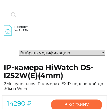
Паспорт
Скачать
IP-камера HiWatch DS-
I252W(E)(4mm)
2Мп купольная IP-камера c EXIR-подсветкой до
30м и Wi-Fi
14290
₽
В КОРЗИНУ