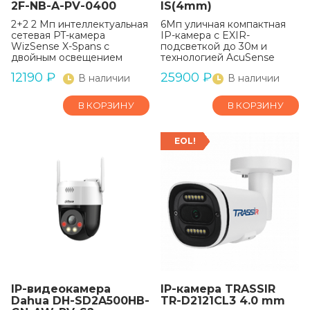
2F-NB-A-PV-0400
IS(4mm)
2+2 2 Мп интеллектуальная
6Мп уличная компактная
сетевая PT-камера
IP-камера с EXIR-
WizSense X-Spans с
подсветкой до 30м и
двойным освещением
технологией AcuSense
12190
₽
25900
₽
В наличии
В наличии
В КОРЗИНУ
В КОРЗИНУ
EOL!
IP-видеокамера
IP-камера TRASSIR
Dahua DH-SD2A500HB-
TR-D2121CL3 4.0 mm