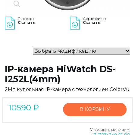
Паспорт
Сертификат
Скачать
Скачать
IP-камера HiWatch DS-
I252L(4mm)
2Мп купольная IP-камера с технологией ColorVu
10590
₽
В КОРЗИНУ
Уточнить наличие: