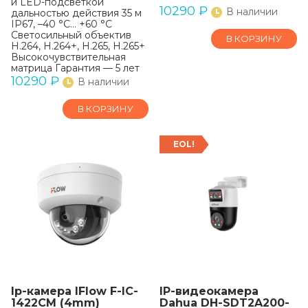
и LED-подсветкой
10290
₽
В наличии
дальностью действия 35 м
IP67, –40 °C… +60 °C
Светосильный объектив
В КОРЗИНУ
H.264, H.264+, H.265, H.265+
Высокочувствительная
матрица Гарантия — 5 лет
10290
₽
В наличии
В КОРЗИНУ
EOL!
Ip-камера IFlow F-IC-
IP-видеокамера
1422CM (4mm)
Dahua DH-SDT2A200-