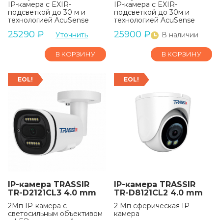
IP-камера с EXIR-
IP-камера с EXIR-
подсветкой до 30 м и
подсветкой до 30м и
технологией AcuSense
технологией AcuSense
25290
₽
25900
₽
Уточнить
В наличии
В КОРЗИНУ
В КОРЗИНУ
EOL!
EOL!
IP-камера TRASSIR
IP-камера TRASSIR
TR-D2121CL3 4.0 mm
TR-D8121CL2 4.0 mm
2Мп IP-камера с
2 Мп сферическая IP-
светосильным объективом
камера