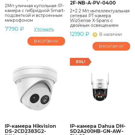
2F-NB-A-PV-0400
2Мп уличная купольная IP-
камера с гибридной Smart-
2+2 2 Мп интеллектуальная
подсветкой и встроенным
сетевая PT-камера
микрофоном
WizSense X-Spans с
двойным освещением
7790
₽
Уточнить
12190
₽
В наличии
В КОРЗИНУ
В КОРЗИНУ
EOL!
IP-камера Hikvision
IP-камера Dahua DH-
DS-2CD2383G2-
SD2A200HB-GN-AW-