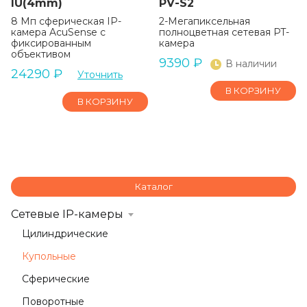
IU(4mm)
PV-S2
8 Мп сферическая IP-
2-Мегапиксельная
камера AcuSense с
полноцветная сетевая PT-
фиксированным
камера
объективом
9390
₽
В наличии
24290
₽
Уточнить
В КОРЗИНУ
В КОРЗИНУ
Каталог
Сетевые IP-камеры
Цилиндрические
Купольные
Сферические
Поворотные