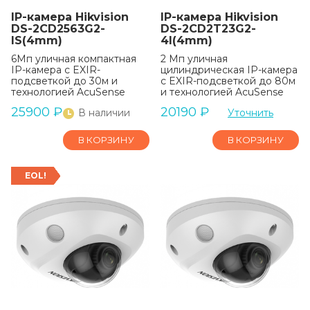
IP-камера Hikvision
IP-камера Hikvision
DS-2CD2563G2-
DS-2CD2T23G2-
IS(4mm)
4I(4mm)
6Мп уличная компактная
2 Мп уличная
IP-камера с EXIR-
цилиндрическая IP-камера
подсветкой до 30м и
с EXIR-подсветкой до 80м
технологией AcuSense
и технологией AcuSense
25900
₽
20190
₽
В наличии
Уточнить
В КОРЗИНУ
В КОРЗИНУ
EOL!