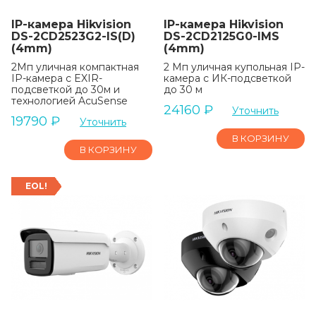
IP-камера Hikvision
IP-камера Hikvision
DS-2CD2523G2-IS(D)
DS-2CD2125G0-IMS
(4mm)
(4mm)
2Мп уличная компактная
2 Мп уличная купольная IP-
IP-камера с EXIR-
камера с ИК-подсветкой
подсветкой до 30м и
до 30 м
технологией AcuSense
24160
₽
Уточнить
19790
₽
Уточнить
В КОРЗИНУ
В КОРЗИНУ
EOL!