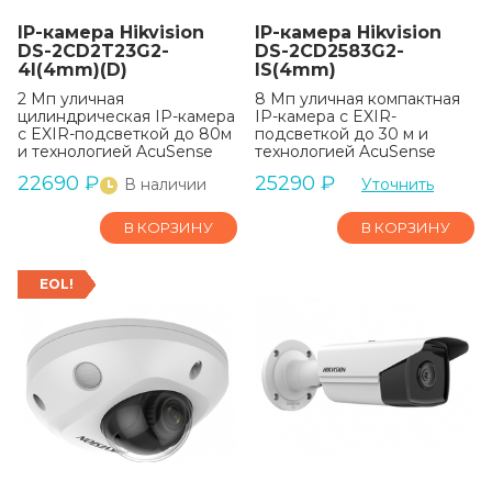
IP-камера Hikvision
IP-камера Hikvision
DS-2CD2T23G2-
DS-2CD2583G2-
4I(4mm)(D)
IS(4mm)
2 Мп уличная
8 Мп уличная компактная
цилиндрическая IP-камера
IP-камера с EXIR-
с EXIR-подсветкой до 80м
подсветкой до 30 м и
и технологией AcuSense
технологией AcuSense
22690
₽
25290
₽
В наличии
Уточнить
В КОРЗИНУ
В КОРЗИНУ
EOL!