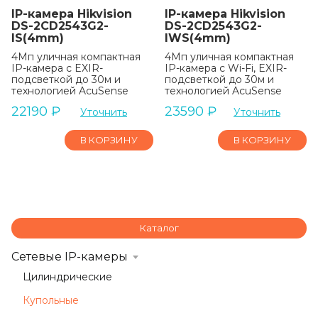
IP-камера Hikvision
IP-камера Hikvision
DS-2CD2543G2-
DS-2CD2543G2-
IS(4mm)
IWS(4mm)
4Мп уличная компактная
4Мп уличная компактная
IP-камера с EXIR-
IP-камера с Wi-Fi, EXIR-
подсветкой до 30м и
подсветкой до 30м и
технологией AcuSense
технологией AcuSense
22190
₽
23590
₽
Уточнить
Уточнить
В КОРЗИНУ
В КОРЗИНУ
Каталог
Сетевые IP-камеры
Цилиндрические
Купольные