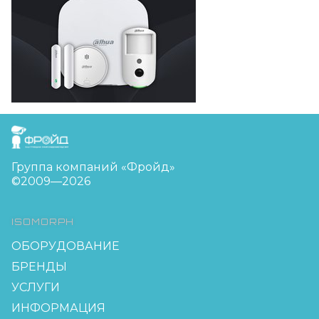
FreudGroup
Группа компаний «Фройд»
©2009—2026
ISOMORPH
ОБОРУДОВАНИЕ
БРЕНДЫ
УСЛУГИ
ИНФОРМАЦИЯ