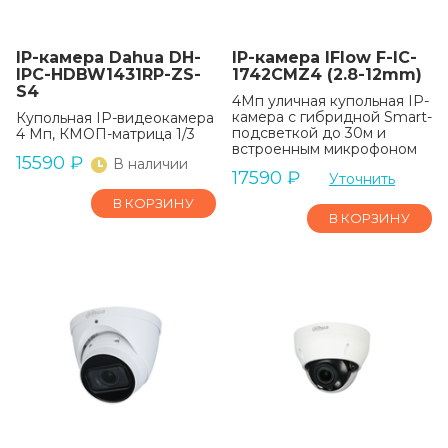
IP-камера Dahua DH-
IP-камера IFlow F-IC-
IPC-HDBW1431RP-ZS-
1742CMZ4 (2.8-12mm)
S4
4Мп уличная купольная IP-
камера с гибридной Smart-
Купольная IP-видеокамера
подсветкой до 30м и
4 Мп, КМОП-матрица 1/3
встроенным микрофоном
15590
₽
В наличии
17590
₽
Уточнить
В КОРЗИНУ
В КОРЗИНУ