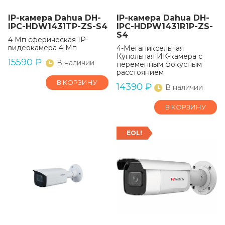
IP-камера Dahua DH-
IP-камера Dahua DH-
IPC-HDW1431TP-ZS-S4
IPC-HDPW1431R1P-ZS-
S4
4 Мп сферическая IP-
видеокамера 4 Мп
4-Мегапиксельная
Купольная ИК-камера с
15590
₽
В наличии
переменным фокусным
расстоянием
В КОРЗИНУ
14390
₽
В наличии
В КОРЗИНУ
EOL!