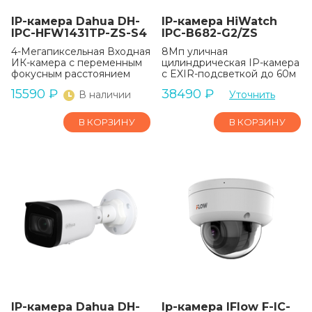
IP-камера Dahua DH-
IP-камера HiWatch
IPC-HFW1431TP-ZS-S4
IPC-B682-G2/ZS
4-Мегапиксельная Входная
8Мп уличная
ИК-камера с переменным
цилиндрическая IP-камера
фокусным расстоянием
с EXIR-подсветкой до 60м
15590
₽
38490
₽
В наличии
Уточнить
В КОРЗИНУ
В КОРЗИНУ
IP-камера Dahua DH-
Ip-камера IFlow F-IC-