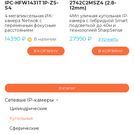
IPC-HFW1431T1P-ZS-
2742C2MSZ4 (2.8-
S4
12mm)
4-мегапиксельная ИК-
4Мп уличная купольная IP-
камера Netwok с
камера с гибридной Smart
переменным фокусным
подсветкой до 40м и
расстоянием
технологией SharpSense
14390
₽
27990
₽
В наличии
Уточнить
В КОРЗИНУ
В КОРЗИНУ
Каталог
Сетевые IP-камеры
Цилиндрические
Купольные
Сферические