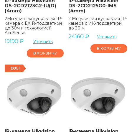
IP-камера Hikvision
IP-камера Hikvision
DS-2CD2123G2-IU(D)
DS-2CD2125G0-IMS
(4mm)
(4mm)
2Мп уличная купольная IP-
2 Мп уличная купольная IP-
камера с EXIR-подсветкой
камера с ИК-подсветкой
до 30м и технологией
до 30 м
AcuSense
24160
₽
Уточнить
19190
₽
Уточнить
В КОРЗИНУ
В КОРЗИНУ
EOL!
IP-камера Hikvision
IP-камера Hikvision