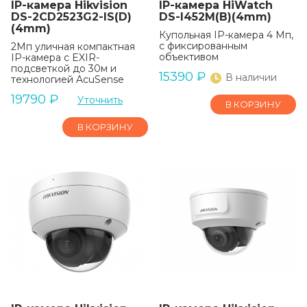
IP-камера Hikvision
IP-камера HiWatch
DS-2CD2523G2-IS(D)
DS-I452M(B)(4mm)
(4mm)
Купольная IP-камера 4 Мп,
с фиксированным
2Мп уличная компактная
объективом
IP-камера с EXIR-
подсветкой до 30м и
15390
₽
В наличии
технологией AcuSense
19790
₽
Уточнить
В КОРЗИНУ
В КОРЗИНУ