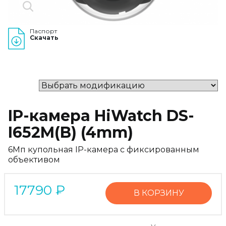
Паспорт
Скачать
IP-камера HiWatch DS-
I652M(B) (4mm)
6Мп купольная IP-камера с фиксированным
объективом
17790
₽
В КОРЗИНУ