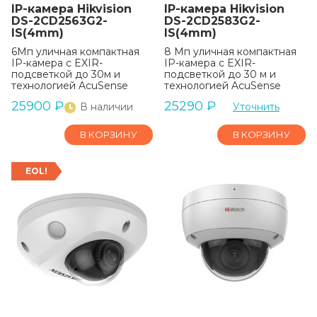
IP-камера Hikvision
IP-камера Hikvision
DS-2CD2563G2-
DS-2CD2583G2-
IS(4mm)
IS(4mm)
6Мп уличная компактная
8 Мп уличная компактная
IP-камера с EXIR-
IP-камера с EXIR-
подсветкой до 30м и
подсветкой до 30 м и
технологией AcuSense
технологией AcuSense
25900
₽
25290
₽
В наличии
Уточнить
В КОРЗИНУ
В КОРЗИНУ
EOL!