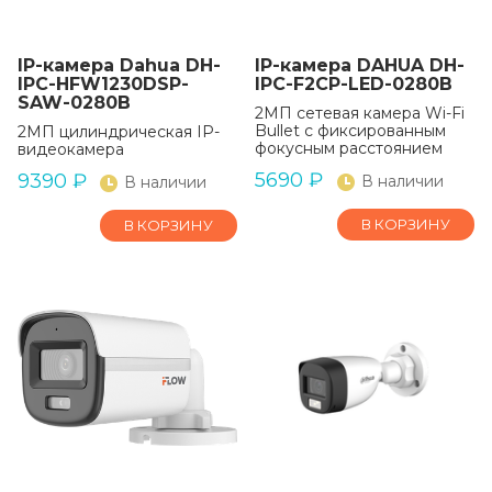
IP-камера Dahua DH-
IP-камера DAHUA DH-
IPC-HFW1230DSP-
IPC-F2CP-LED-0280B
SAW-0280B
2МП сетевая камера Wi-Fi
Bullet с фиксированным
2МП цилиндрическая IP-
фокусным расстоянием
видеокамера
5690
₽
9390
₽
В наличии
В наличии
В КОРЗИНУ
В КОРЗИНУ