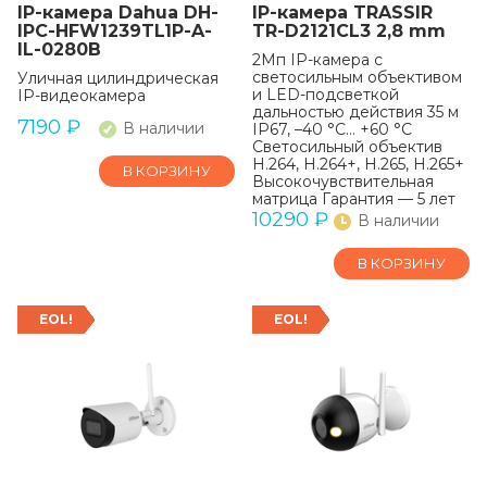
IP-камера Dahua DH-
IP-камера TRASSIR
IPC-HFW1239TL1P-A-
TR-D2121CL3 2,8 mm
IL-0280B
2Мп IP-камера с
светосильным объективом
Уличная цилиндрическая
и LED-подсветкой
IP-видеокамера
дальностью действия 35 м
7190
₽
В наличии
IP67, –40 °C… +60 °C
Светосильный объектив
H.264, H.264+, H.265, H.265+
В КОРЗИНУ
Высокочувствительная
матрица Гарантия — 5 лет
10290
₽
В наличии
В КОРЗИНУ
EOL!
EOL!