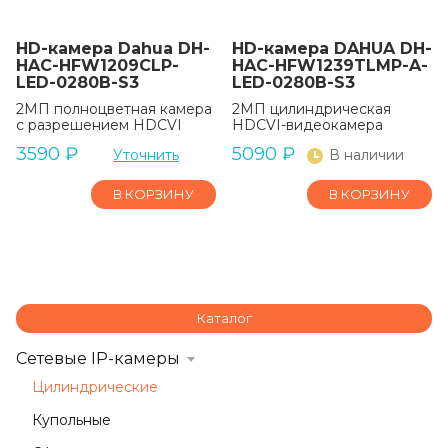
HD-камера Dahua DH-
HD-камера DAHUA DH-
HAC-HFW1209CLP-
HAC-HFW1239TLMP-A-
LED-0280B-S3
LED-0280B-S3
2МП полноцветная камера
2МП цилиндрическая
с разрешением HDCVI
HDCVI-видеокамера
3590
₽
5090
₽
Уточнить
В наличии
В КОРЗИНУ
В КОРЗИНУ
Каталог
Сетевые IP-камеры
Цилиндрические
Купольные