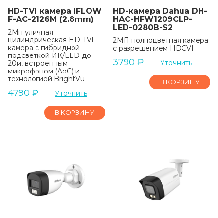
HD-TVI камера IFLOW
HD-камера Dahua DH-
F-AC-2126M (2.8mm)
HAC-HFW1209CLP-
LED-0280B-S2
2Мп уличная
цилиндрическая HD-TVI
2МП полноцветная камера
камера с гибридной
с разрешением HDCVI
подсветкой ИК/LED до
3790
₽
Уточнить
20м, встроенным
микрофоном (AoC) и
технологией BrightVu
В КОРЗИНУ
4790
₽
Уточнить
В КОРЗИНУ