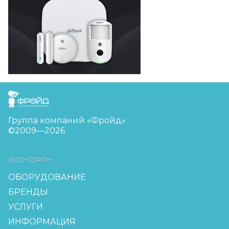
FreudGroup
Группа компаний «Фройд»
©2009—2026
ISOMORPH
ОБОРУДОВАНИЕ
БРЕНДЫ
УСЛУГИ