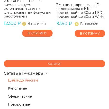
2-мегапиксельная IP-
камера с двумя
3Мп цилиндрическая IP-
источниками света и
видеокамера с ИК-
фиксированным фокусным
подсветкой до 30м и LED-
расстоянием
подсветкой до 30м и Wi-Fi
12390
₽
9390
₽
В наличии
В наличии
В КОРЗИНУ
В КОРЗИНУ
Каталог
Сетевые IP-камеры
Цилиндрические
Купольные
Сферические
Поворотные