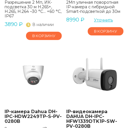
Разрешение 2 Мп, ИК-
2Мп уличная поворотная
подсветка 30 м H.265+,
IP-камера с гибридной
H.265, H.264 –30 °C... +60 °C,
Smart-подсветкой до 30м
IP67
8990
₽
Уточнить
3890
₽
В наличии
В КОРЗИНУ
В КОРЗИНУ
IP-камера Dahua DH-
IP-видеокамера
IPC-HDW2249TP-S-PV-
DAHUA DH-IPC-
0280B
HFW1339DTK1P-SW-
PV-0280B