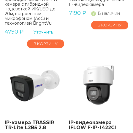
камера с гибридной
IP-видеокамера
подсветкой ИК/LED до
7190
₽
В наличии
20м, встроенным
микрофоном (AoC) и
технологией BrightVu
В КОРЗИНУ
4790
₽
Уточнить
В КОРЗИНУ
IP-камера TRASSIR
IP-видеокамера
TR-Lite L2B5 2.8
IFLOW F-IP-1422CI