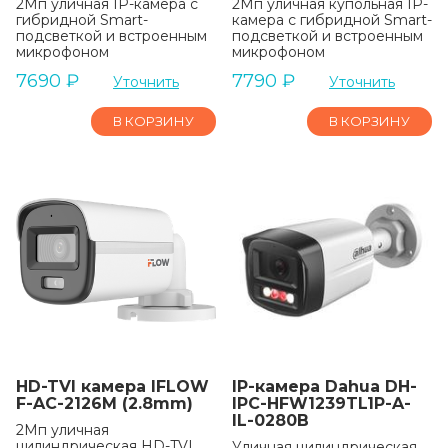
2Мп уличная IP-камера с
2Мп уличная купольная IP-
гибридной Smart-
камера с гибридной Smart-
подсветкой и встроенным
подсветкой и встроенным
микрофоном
микрофоном
7690
₽
7790
₽
Уточнить
Уточнить
В КОРЗИНУ
В КОРЗИНУ
HD-TVI камера IFLOW
IP-камера Dahua DH-
F-AC-2126M (2.8mm)
IPC-HFW1239TL1P-A-
IL-0280B
2Мп уличная
цилиндрическая HD-TVI
Уличная цилиндрическая