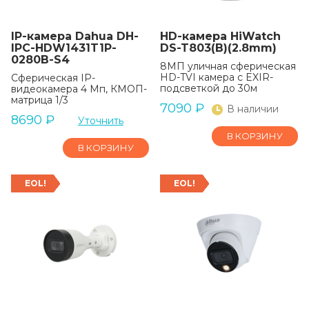
IP-камера Dahua DH-
HD-камера HiWatch
IPC-HDW1431T1P-
DS-T803(B)(2.8mm)
0280B-S4
8МП уличная сферическая
HD-TVI камера с EXIR-
Сферическая IP-
подсветкой до 30м
видеокамера 4 Мп, КМОП-
матрица 1/3
7090
₽
В наличии
8690
₽
Уточнить
В КОРЗИНУ
В КОРЗИНУ
EOL!
EOL!