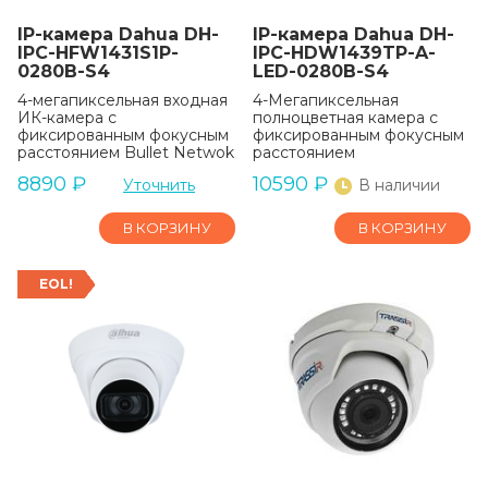
IP-камера Dahua DH-
IP-камера Dahua DH-
IPC-HFW1431S1P-
IPC-HDW1439TP-A-
0280B-S4
LED-0280B-S4
4-мегапиксельная входная
4-Мегапиксельная
ИК-камера с
полноцветная камера с
фиксированным фокусным
фиксированным фокусным
расстоянием Bullet Netwok
расстоянием
8890
₽
10590
₽
Уточнить
В наличии
В КОРЗИНУ
В КОРЗИНУ
EOL!