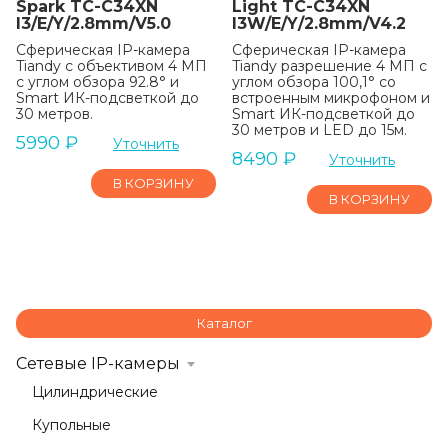
Spark TC-C34XN
Light TC-C34XN
I3/E/Y/2.8mm/V5.0
I3W/E/Y/2.8mm/V4.2
Сферическая IP-камера
Сферическая IP-камера
Tiandy с объективом 4 МП
Tiandy разрешение 4 МП с
с углом обзора 92.8° и
углом обзора 100,1° со
Smart ИК-подсветкой до
встроенным микрофоном и
30 метров.
Smart ИК-подсветкой до
30 метров и LED до 15м.
5990
₽
Уточнить
8490
₽
Уточнить
В КОРЗИНУ
В КОРЗИНУ
Каталог
Сетевые IP-камеры
Цилиндрические
Купольные