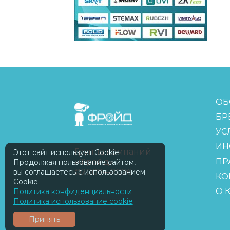
FreudGroup
ОБ
БР
УС
ИН
Группа компаний
Этот сайт использует Cookie
ПР
«Фройд»
Продолжая пользование сайтом,
вы соглашаетесь с использованием
©2009—2026
КО
Cookie.
О 
Политика конфиденциальности
Политика использование cookie
ISOMORPH
Принять