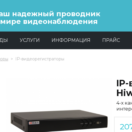
аш надежный проводник
 мире видеонаблюдения
НДЫ
УСЛУГИ
ИНФОРМАЦИЯ
ПРАЙС
торы
IP-видеорегистраторы
IP
Hi
4-х к
инте
20