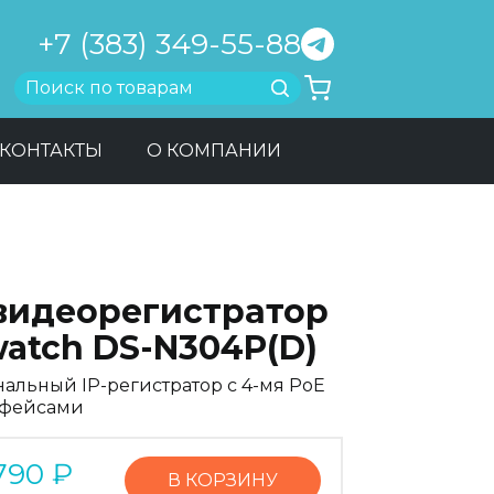
+7 (383) 349-55-88
Найти
КОНТАКТЫ
О КОМПАНИИ
-видеорегистратор
watch DS-N304P(D)
анальный IP-регистратор c 4-мя PoE
рфейсами
790
₽
В КОРЗИНУ