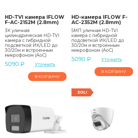
HD-TVI камера IFLOW
HD-камера IFLOW F-
F-AC-2152M (2.8mm)
AC-2352M (2.8mm)
3К уличная
5МП уличная HD-TVI
цилиндрическая HD-TVI
камера с гибридной
камера с гибридной
подсветкой ИК/LED до
подсветкой ИК/LED до
30/20м и встроенным
30/20м и встроенным
микрофоном (AoC)
микрофоном (AoC)
5090
₽
Уточнить
5090
₽
Уточнить
В КОРЗИНУ
В КОРЗИНУ
EOL!