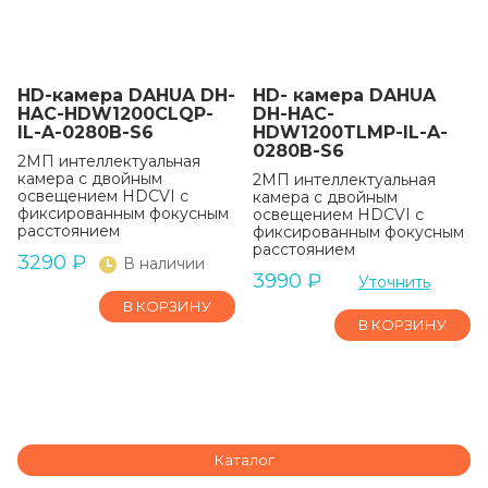
HD-камера DAHUA DH-
HD- камера DAHUA
HAC-HDW1200CLQP-
DH-HAC-
IL-A-0280B-S6
HDW1200TLMP-IL-A-
0280B-S6
2МП интеллектуальная
камера с двойным
2МП интеллектуальная
освещением HDCVI с
камера с двойным
фиксированным фокусным
освещением HDCVI с
расстоянием
фиксированным фокусным
расстоянием
3290
₽
В наличии
3990
₽
Уточнить
В КОРЗИНУ
В КОРЗИНУ
Каталог