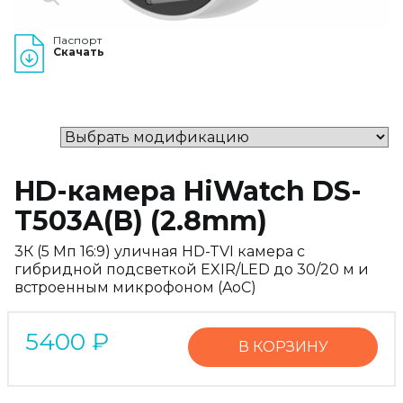
Паспорт
Скачать
HD-камера HiWatch DS-
T503A(B) (2.8mm)
3К (5 Мп 16:9) уличная HD-TVI камера с
гибридной подсветкой EXIR/LED до 30/20 м и
встроенным микрофоном (AoC)
5400
₽
В КОРЗИНУ