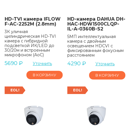
HD-TVI камера IFLOW
HD-камера DAHUA DH-
F-AC-2252M (2.8mm)
HAC-HDW1500CLQP-
IL-A-0360B-S2
3К уличная
цилиндрическая HD-TVI
5МП интеллектуальная
камера с гибридной
камера с двойным
подсветкой ИК/LED до
освещением HDCVI с
30/20м и встроенным
фиксированным фокусным
микрофоном (AoC)
расстоянием
5690
₽
4290
₽
Уточнить
Уточнить
В КОРЗИНУ
В КОРЗИНУ
EOL!
EOL!