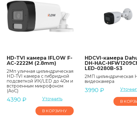
HD-TVI камера IFLOW F-
HDCVI-камера Dah
AC-2222M (2.8mm)
DH-HAC-HFW1209C
LED-0280B-S3
2Мп уличная цилиндрическая
HD-TVI камера с гибридной
2МП цилиндрическая 
подсветкой ИК/LED до 40м и
видеокамера
встроенным микрофоном
Уточни
3990
₽
(AoC)
Уточнить
4390
₽
В КОРЗ
В КОРЗИНУ