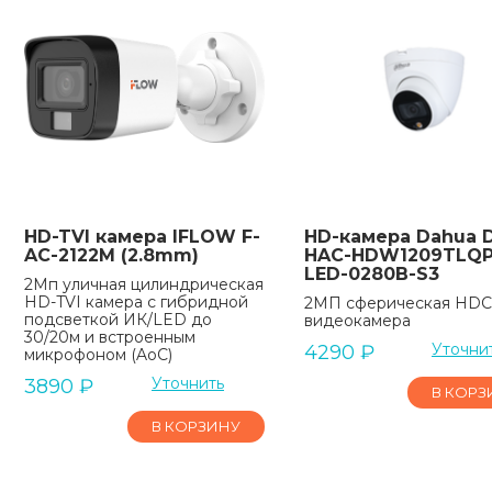
HD-TVI камера IFLOW F-
HD-камера Dahua 
AC-2122M (2.8mm)
HAC-HDW1209TLQP
LED-0280B-S3
2Мп уличная цилиндрическая
HD-TVI камера с гибридной
2МП сферическая HDC
подсветкой ИК/LED до
видеокамера
30/20м и встроенным
Уточни
4290
₽
микрофоном (AoC)
Уточнить
3890
₽
В КОРЗ
В КОРЗИНУ