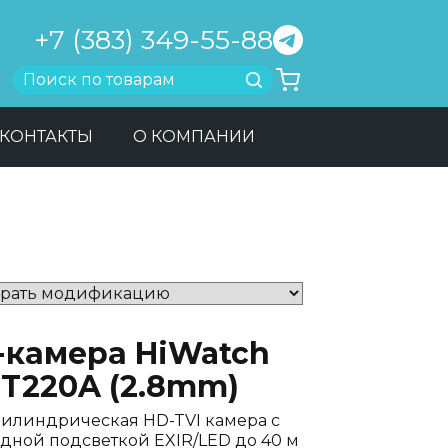
+7 (383) 349-55-88
Найти
КОНТАКТЫ
О КОМПАНИИ
-камера HiWatch
-T220A (2.8mm)
илиндрическая HD-TVI камера с
дной подсветкой EXIR/LED до 40 м