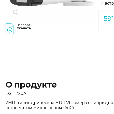
и вст
59
Паспорт
Скачать
О продукте
DS-T220A
2МП цилиндрическая HD-TVI камера с гибридной
встроенным микрофоном (AoC)