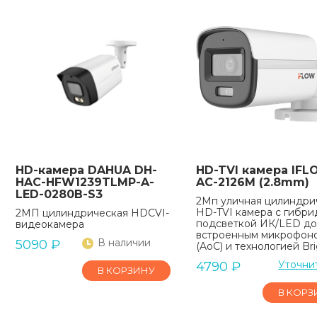
HD-камера DAHUA DH-
HD-TVI камера IFL
HAC-HFW1239TLMP-A-
AC-2126M (2.8mm)
LED-0280B-S3
2Мп уличная цилиндри
HD-TVI камера с гибр
2МП цилиндрическая HDCVI-
подсветкой ИК/LED до
видеокамера
встроенным микрофон
В наличии
5090
₽
(AoC) и технологией Br
Уточни
4790
₽
В КОРЗИНУ
В КОРЗ