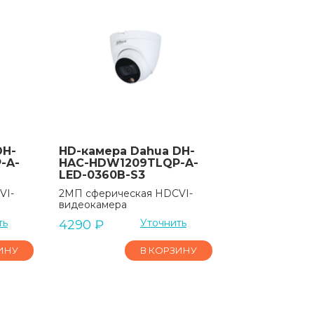
DH-
HD-камера Dahua DH-
-A-
HAC-HDW1209TLQP-A-
LED-0360B-S3
VI-
2МП сферическая HDCVI-
видеокамера
ть
Уточнить
4290
₽
ИНУ
В КОРЗИНУ