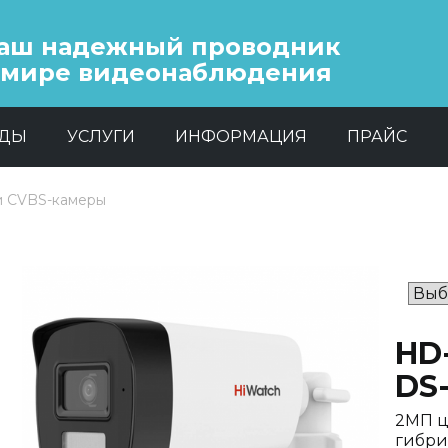
аш надежный проводник
 мире видеонаблюдения
НДЫ
УСЛУГИ
ИНФОРМАЦИЯ
ПРАЙС
и CVBS-камеры
HD
DS
2МП ц
гибри