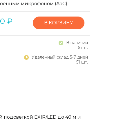
роенным микрофоном (AoC)
10
₽
В КОРЗИНУ
В наличии
6 шт.
Удаленный склад 5-7 дней
51 шт.
 подсветкой EXIR/LED до 40 м и