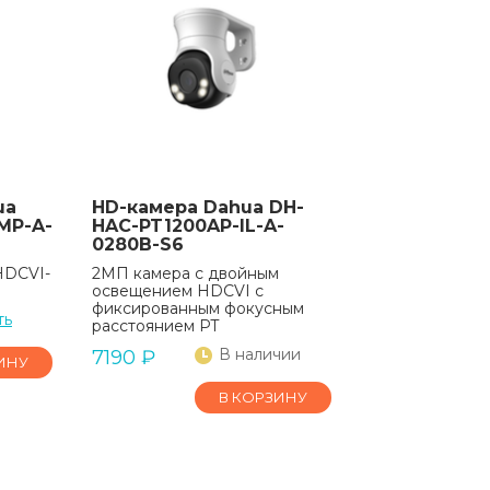
ua
HD-камера Dahua DH-
MP-A-
HAC-PT1200AP-IL-A-
0280B-S6
HDCVI-
2МП камера с двойным
освещением HDCVI с
фиксированным фокусным
ть
расстоянием PT
В наличии
7190
₽
ИНУ
В КОРЗИНУ