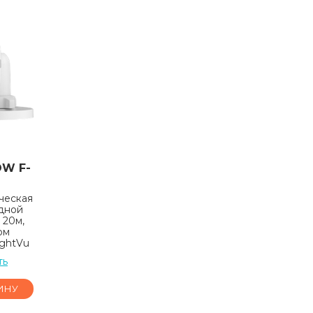
OW F-
ческая
идной
 20м,
ом
ightVu
ть
ИНУ