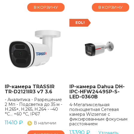
В КОРЗИНУ
В КОРЗИНУ
EOL!
IP-камера TRASSIR
IP-камера Dahua DH-
TR-D2121IR3 v7 3.6
IPC-HFW2449SP-S-
LED-0360B
- Аналитика - Разрешение
2 Мп - Подсветка до 35 м -
4-Мегапиксельная
H.265+, H.265, H.264 - –40
полноцветная Сетевая
°C... +60 °C, IP67
камера Wizsense с
фиксированным фокусным
11410
₽
В наличии
расстоянием
13390
₽
Уточнить