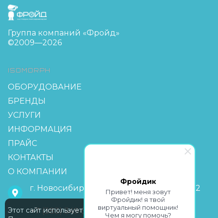
FreudGroup
Группа компаний «Фройд»
©2009—2026
ISOMORPH
ОБОРУДОВАНИЕ
БРЕНДЫ
УСЛУГИ
ИНФОРМАЦИЯ
ПРАЙС
КОНТАКТЫ
О КОМПАНИИ
Фройдик
г. Новосибирск, мкр Горский 63, офис 2-2
Привет! меня зовут
Фройдик! я твой
виртуальный помощник!
Этот сайт использует Cookie
+7 (383) 349-55-88
Чем я могу помочь?