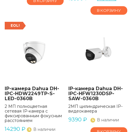
В КОРЗИНУ
В КОРЗИНУ
EOL!
IP-камера Dahua DH-
IP-камера Dahua DH-
IPC-HDW2249TP-S-
IPC-HFW1230DSP-
LED-0360B
SAW-0360B
2 МП полноцветная
2МП цилиндрическая IP-
сетевая IP-камера с
видеокамера
фиксированным фокусным
9390
₽
В наличии
расстоянием
14290
₽
В наличии
В КОРЗИНУ