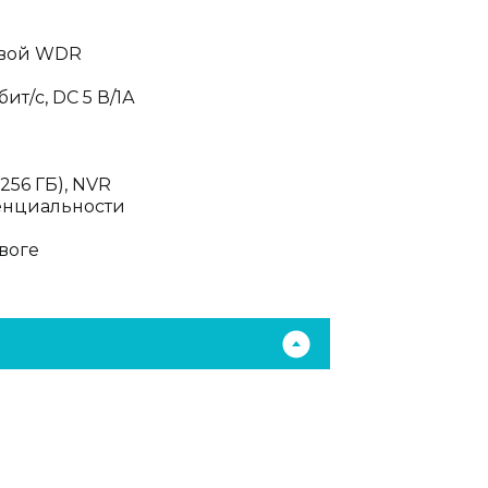
овой WDR
ит/с, DC 5 В/1А
256 ГБ), NVR
енциальности
воге