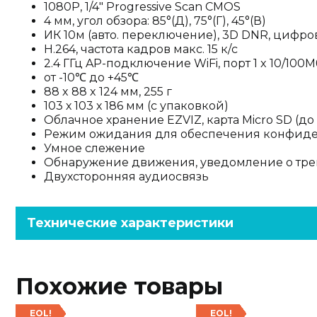
1080P, 1/4″ Progressive Scan CMOS
4 мм, угол обзора: 85°(Д), 75°(Г), 45°(В)
ИК 10м (авто. переключение), 3D DNR, цифр
H.264, частота кадров макс. 15 к/с
2.4 ГГц AP-подключение WiFi, порт 1 x 10/100Мб
от -10℃ до +45℃
88 x 88 x 124 мм, 255 г
103 х 103 х 186 мм (с упаковкой)
Облачное хранение EZVIZ, карта Micro SD (до 
Режим ожидания для обеспечения конфид
Умное слежение
Обнаружение движения, уведомление о тре
Двухсторонняя аудиосвязь
Технические характеристики
Похожие товары
EOL!
EOL!