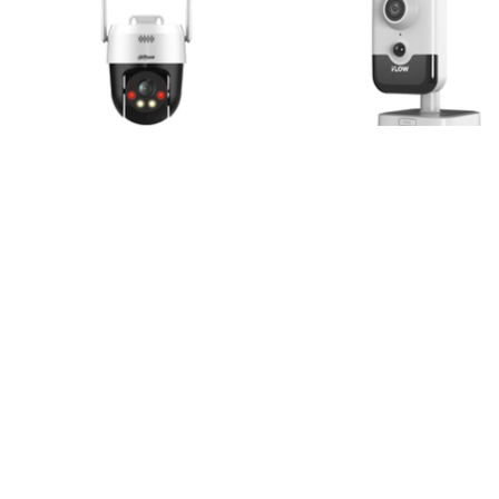
IP-видеокамера Dahua
Ip-камера IFlow F-I
DH-P5AE-PV
1921CIW (4mm)
5-Мегапиксельная
2Мп внутренняя компа
Беспроводная Сетевая PT-
IP-камера c ИК-подсве
Камера
до 10м и WiFi
Уточнить
Уточни
11490
₽
9090
₽
В КОРЗИНУ
В КОРЗ