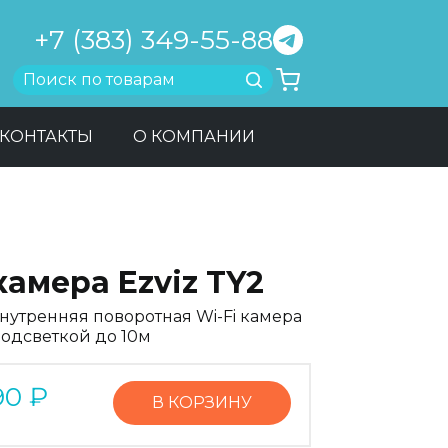
+7 (383) 349-55-88
Найти
КОНТАКТЫ
О КОМПАНИИ
камера Ezviz TY2
нутренняя поворотная Wi-Fi камера
подсветкой до 10м
90
₽
В КОРЗИНУ