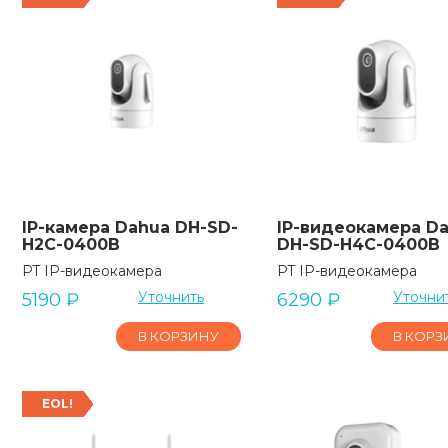
IP-камера Dahua DH-SD-
IP-видеокамера D
H2C-0400B
DH-SD-H4C-0400B
PT IP-видеокамера
PT IP-видеокамера
Уточнить
Уточни
5190
₽
6290
₽
В КОРЗИНУ
В КОРЗ
EOL!