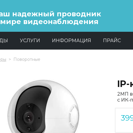
аш надежный проводник
 мире видеонаблюдения
НДЫ
УСЛУГИ
ИНФОРМАЦИЯ
ПРАЙС
еры
Поворотные
IP-
2МП в
c ИК-
39