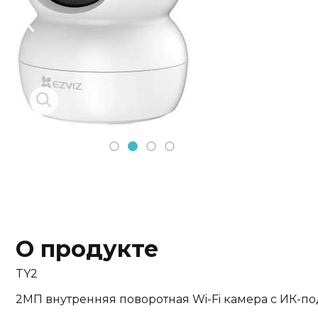
Previous
Next
1
2
3
4
О продукте
TY2
2МП внутренняя поворотная Wi-Fi камера c ИК-по