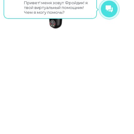
Привет! меня зовут Фройдик! я
твой виртуальный помощник!
Чем я могу помочь?
C-
IP-видеокамера Dahua
DH-SDT2A200-2F-NB-A-
PV-0400
ктная
ткой
2+2 2 Мп интеллектуальная
сетевая PT-камера WizSense
X-Spans с двойным
ть
освещением
В наличии
12190
₽
ИНУ
В КОРЗИНУ