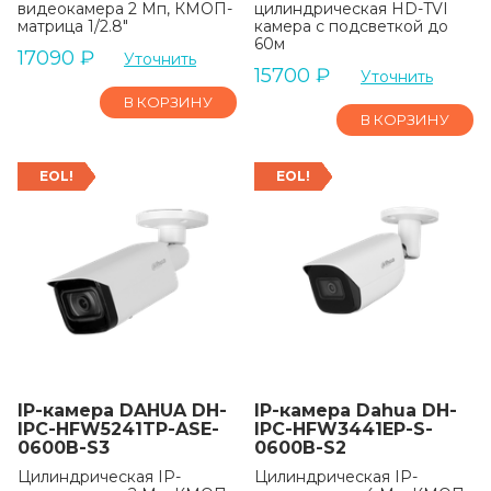
видеокамера 2 Мп, КМОП-
цилиндрическая HD-TVI
матрица 1/2.8"
камера с подсветкой до
60м
17090
₽
Уточнить
15700
₽
Уточнить
В КОРЗИНУ
В КОРЗИНУ
EOL!
EOL!
IP-камера DAHUA DH-
IP-камера Dahua DH-
IPC-HFW5241TP-ASE-
IPC-HFW3441EP-S-
0600B-S3
0600B-S2
Цилиндрическая IP-
Цилиндрическая IP-