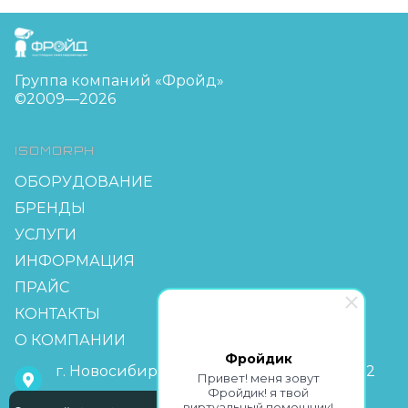
FreudGroup
Группа компаний «Фройд»
©2009—2026
ISOMORPH
ОБОРУДОВАНИЕ
БРЕНДЫ
УСЛУГИ
ИНФОРМАЦИЯ
ПРАЙС
КОНТАКТЫ
О КОМПАНИИ
Фройдик
г. Новосибирск, мкр Горский 63, офис 2-2
Привет! меня зовут
Фройдик! я твой
виртуальный помощник!