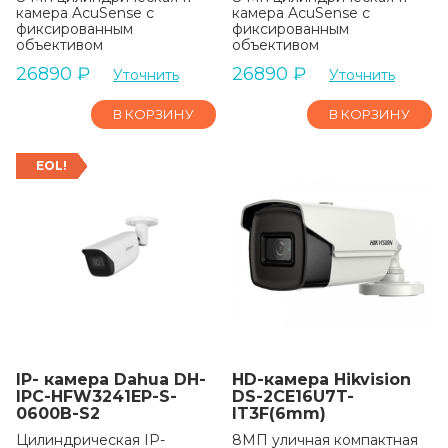
камера AcuSense с
камера AcuSense с
фиксированным
фиксированным
объективом
объективом
26890
₽
26890
₽
Уточнить
Уточнить
В КОРЗИНУ
В КОРЗИНУ
EOL!
IP- камера Dahua DH-
HD-камера Hikvision
IPC-HFW3241EP-S-
DS-2CE16U7T-
0600B-S2
IT3F(6mm)
Цилиндрическая IP-
8МП уличная компактная