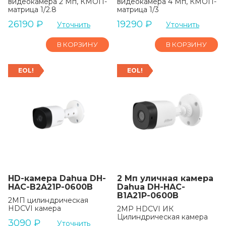
видеокамера 2 Мп, КМОП-
видеокамера 4 Мп, КМОП-
матрица 1/2.8
матрица 1/3
26190
₽
19290
₽
Уточнить
Уточнить
В КОРЗИНУ
В КОРЗИНУ
EOL!
EOL!
HD-камера Dahua DH-
2 Мп уличная камера
HAC-B2A21P-0600B
Dahua DH-HAC-
B1A21P-0600B
2MП цилиндрическая
HDCVI камера
2MP HDCVI ИК
Цилиндрическая камера
3090
₽
Уточнить