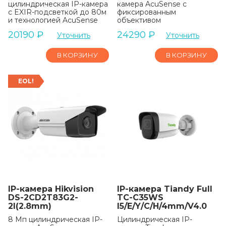
цилиндрическая IP-камера
камера AcuSense с
с EXIR-подсветкой до 80м
фиксированным
и технологией AcuSense
объективом
20190
₽
24290
₽
Уточнить
Уточнить
В КОРЗИНУ
В КОРЗИНУ
EOL!
IP-камера Hikvision
IP-камера Tiandy Full
DS-2CD2T83G2-
TC-C35WS
2I(2.8mm)
I5/E/Y/C/H/4mm/V4.0
8 Мп цилиндрическая IP-
Цилиндрическая IP-