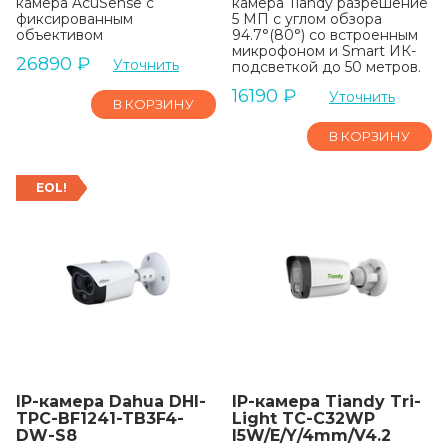
камера AcuSense с
камера Tiandy разрешение
фиксированным
5 МП с углом обзора
объективом
94.7°(80°) со встроенным
микрофоном и Smart ИК-
26890
₽
Уточнить
подсветкой до 50 метров.
16190
₽
Уточнить
В КОРЗИНУ
В КОРЗИНУ
EOL!
IP-камера Dahua DHI-
IP-камера Tiandy Tri-
TPC-BF1241-TB3F4-
Light TC-C32WP
DW-S8
I5W/E/Y/4mm/V4.2