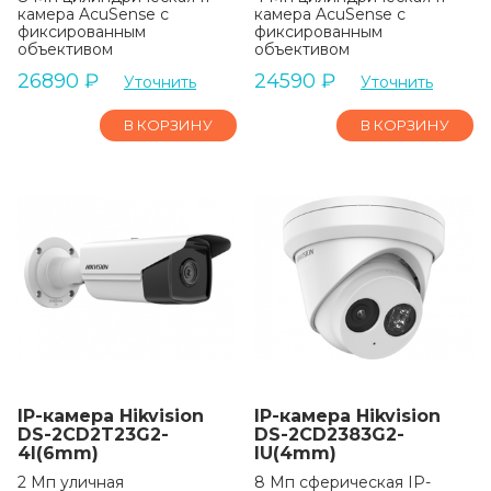
камера AcuSense с
камера AcuSense с
фиксированным
фиксированным
объективом
объективом
26890
₽
24590
₽
Уточнить
Уточнить
В КОРЗИНУ
В КОРЗИНУ
IP-камера Hikvision
IP-камера Hikvision
DS-2CD2T23G2-
DS-2CD2383G2-
4I(6mm)
IU(4mm)
2 Мп уличная
8 Мп сферическая IP-