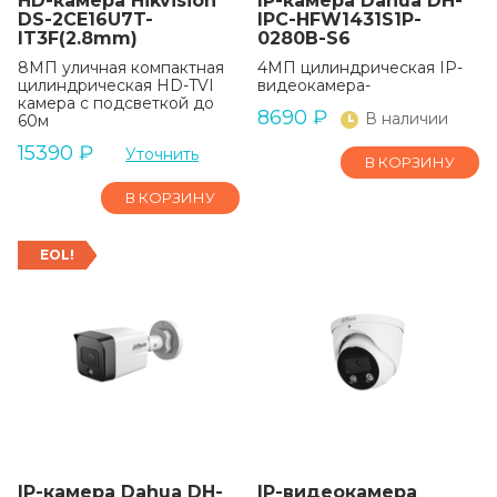
HD-камера Hikvision
IP-камера Dahua DH-
DS-2CE16U7T-
IPC-HFW1431S1P-
IT3F(2.8mm)
0280B-S6
8МП уличная компактная
4МП цилиндрическая IP-
цилиндрическая HD-TVI
видеокамера-
камера с подсветкой до
8690
₽
В наличии
60м
15390
₽
Уточнить
В КОРЗИНУ
В КОРЗИНУ
EOL!
IP-камера Dahua DH-
IP-видеокамера