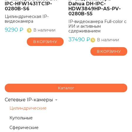
IPC-HFW1431TC1P-
Dahua DH-IPC-
0280B-S6
HDW3849HP-AS-PV-
0280B-S5
Цилиндрическая IP-
видеокамера
IP-видеокамера Full-color с
ИИ и активным
9290
₽
В наличии
сдерживанием
37490
₽
В наличии
В КОРЗИНУ
В КОРЗИНУ
Каталог
Сетевые IP-камеры
Цилиндрические
Купольные
Сферические