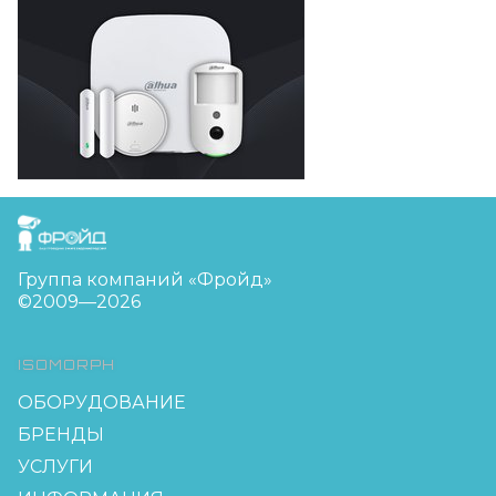
FreudGroup
Группа компаний «Фройд»
©2009—2026
ISOMORPH
ОБОРУДОВАНИЕ
БРЕНДЫ
УСЛУГИ