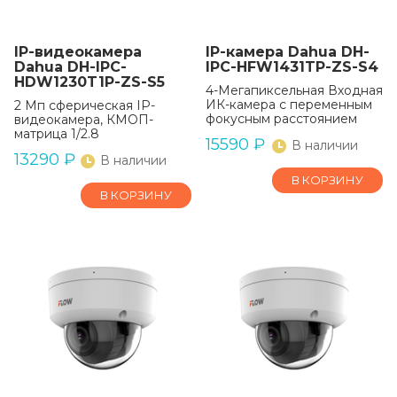
IP-видеокамера
IP-камера Dahua DH-
Dahua DH-IPC-
IPC-HFW1431TP-ZS-S4
HDW1230T1P-ZS-S5
4-Мегапиксельная Входная
ИК-камера с переменным
2 Мп сферическая IP-
фокусным расстоянием
видеокамера, КМОП-
матрица 1/2.8
15590
₽
В наличии
13290
₽
В наличии
В КОРЗИНУ
В КОРЗИНУ