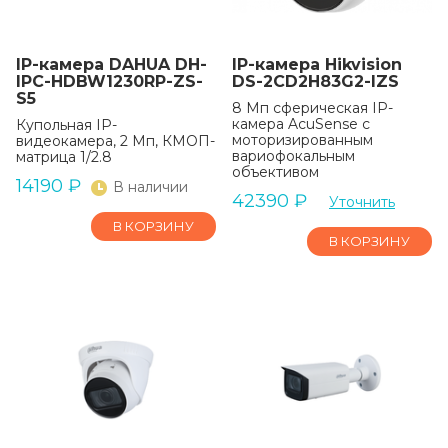
IP-камера DAHUA DH-
IP-камера Hikvision
IPC-HDBW1230RP-ZS-
DS-2CD2H83G2-IZS
S5
8 Мп сферическая IP-
камера AcuSense с
Купольная IP-
моторизированным
видеокамера, 2 Мп, КМОП-
вариофокальным
матрица 1/2.8
объективом
14190
₽
В наличии
42390
₽
Уточнить
В КОРЗИНУ
В КОРЗИНУ