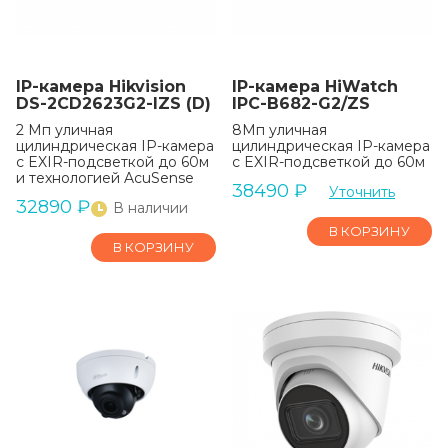
IP-камера Hikvision
IP-камера HiWatch
DS-2CD2623G2-IZS (D)
IPC-B682-G2/ZS
2 Мп уличная
8Мп уличная
цилиндрическая IP-камера
цилиндрическая IP-камера
с EXIR-подсветкой до 60м
с EXIR-подсветкой до 60м
и технологией AcuSense
38490
₽
Уточнить
32890
₽
В наличии
В КОРЗИНУ
В КОРЗИНУ