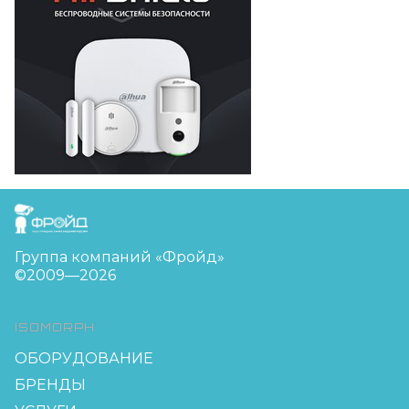
FreudGroup
Группа компаний «Фройд»
©2009—2026
ISOMORPH
ОБОРУДОВАНИЕ
БРЕНДЫ