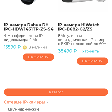
IP-камера Dahua DH-
IP-камера HiWatch
IPC-HDW1431TP-ZS-S4
IPC-B682-G2/ZS
4 Мп сферическая IP-
8Мп уличная
видеокамера 4 Мп
цилиндрическая IP-камера
с EXIR-подсветкой до 60м
15590
₽
В наличии
38490
₽
Уточнить
В КОРЗИНУ
В КОРЗИНУ
Каталог
Сетевые IP-камеры
Цилиндрические