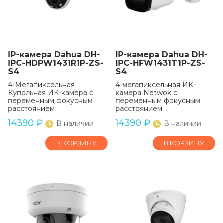
IP-камера Dahua DH-
IP-камера Dahua DH-
IPC-HDPW1431R1P-ZS-
IPC-HFW1431T1P-ZS-
S4
S4
4-Мегапиксельная
4-мегапиксельная ИК-
Купольная ИК-камера с
камера Netwok с
переменным фокусным
переменным фокусным
расстоянием
расстоянием
14390
₽
14390
₽
В наличии
В наличии
В КОРЗИНУ
В КОРЗИНУ