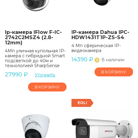
Ip-камера IFlow F-IC-
IP-камера Dahua IPC-
2742C2MSZ4 (2.8-
HDW1431T1P-ZS-S4
12mm)
4 Мп сферическая IP-
видеокамера
4Мп уличная купольная IP-
камера с гибридной Smart
14390
₽
В наличии
подсветкой до 40м и
технологией SharpSense
В КОРЗИНУ
27990
₽
Уточнить
В КОРЗИНУ
EOL!