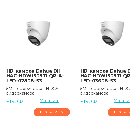
HD-камера Dahua DH-
HD-камера Dahua 
HAC-HDW1509TLQP-A-
HAC-HDW1509TLQP
LED-0280B-S3
LED-0360B-S3
5МП сферическая HDCVI-
5МП сферическая HDC
видеокамера
видеокамера
Уточнить
Уточни
6190
₽
6190
₽
В КОРЗИНУ
В КОРЗ