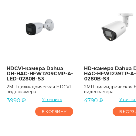
HDCVI-камера Dahua
HD-камера Dahua 
DH-HAC-HFW1209CMP-A-
HAC-HFW1239TP-A-
LED-0280B-S3
0280B-S3
2МП цилиндрическая HDCVI-
2МП цилиндрическая 
видеокамера
видеокамера
Уточнить
Уточни
3990
₽
4790
₽
В КОРЗИНУ
В КОРЗ