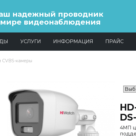
аш надежный проводник
 мире видеонаблюдения
НДЫ
УСЛУГИ
ИНФОРМАЦИЯ
ПРАЙС
и CVBS-камеры
HD
DS-
4МП ц
подде