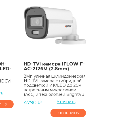
DH-
HD-TVI камера IFLOW F-
LED-
AC-2126M (2.8mm)
2Мп уличная цилиндрическая
HD-TVI камера с гибридной
HDCVI-
подсветкой ИК/LED до 20м,
встроенным микрофоном
ть
(AoC) и технологией BrightVu
Уточнить
4790
₽
ИНУ
В КОРЗИНУ