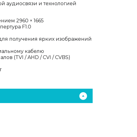
й аудиосвязи и технологией
нием 2960 × 1665
пертура F1.0
 для получения ярких изображений
сиальному кабелю
в (TVI / AHD / CVI / CVBS)
т