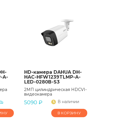
DH-
HD-камера DAHUA DH-
-A-
HAC-HFW1239TLMP-A-
LED-0280B-S3
ера
2МП цилиндрическая HDCVI-
видеокамера
ть
В наличии
5090
₽
ИНУ
В КОРЗИНУ