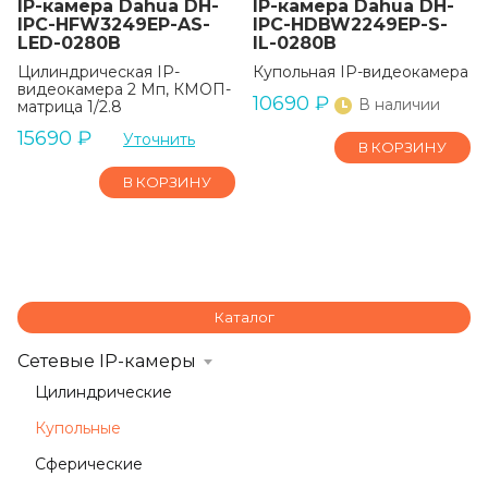
IP-камера Dahua DH-
IP-камера Dahua DH-
IPC-HFW3249EP-AS-
IPC-HDBW2249EP-S-
LED-0280B
IL-0280B
Цилиндрическая IP-
Купольная IP-видеокамера
видеокамера 2 Мп, КМОП-
10690
₽
В наличии
матрица 1/2.8
15690
₽
Уточнить
В КОРЗИНУ
В КОРЗИНУ
Каталог
Сетевые IP-камеры
Цилиндрические
Купольные
Сферические