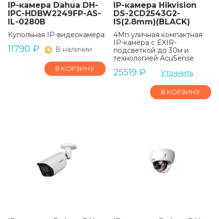
IP-камера Dahua DH-
IP-камера Hikvision
IPC-HDBW2249FP-AS-
DS-2CD2543G2-
IL-0280B
IS(2.8mm)(BLACK)
Купольная IP-видеокамера
4Мп уличная компактная
IP-камера с EXIR-
11790
₽
В наличии
подсветкой до 30м и
технологией AcuSense
В КОРЗИНУ
25519
₽
Уточнить
В КОРЗИНУ