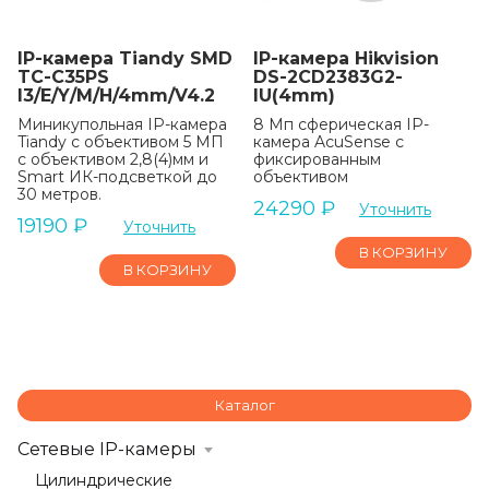
IP-камера Tiandy SMD
IP-камера Hikvision
TC-C35PS
DS-2CD2383G2-
I3/E/Y/M/H/4mm/V4.2
IU(4mm)
Миникупольная IP-камера
8 Мп сферическая IP-
Tiandy с объективом 5 МП
камера AcuSense с
с объективом 2,8(4)мм и
фиксированным
Smart ИК-подсветкой до
объективом
30 метров.
24290
₽
Уточнить
19190
₽
Уточнить
В КОРЗИНУ
В КОРЗИНУ
Каталог
Сетевые IP-камеры
Цилиндрические