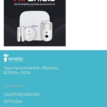
FreudGroup
Группа компаний «Фройд»
©2009—2026
ISOMORPH
ОБОРУДОВАНИЕ
БРЕНДЫ