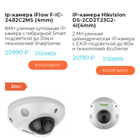
Ip-камера IFlow F-IC-
IP-камера Hikvision
2482C2MS (4mm)
DS-2CD2T23G2-
4I(4mm)
8Мп уличная купольная IP-
камера с гибридной Smart
2 Мп уличная
подсветкой до 30м и
цилиндрическая IP-камера
технологией SharpSense
с EXIR-подсветкой до 80м
и технологией AcuSense
20990
₽
Уточнить
20190
₽
Уточнить
В КОРЗИНУ
В КОРЗИНУ
EOL!