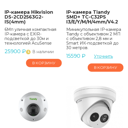
IP-камера Hikvision
IP-камера Tiandy
DS-2CD2563G2-
SMD+ TC-C32PS
IS(4mm)
I3/E/Y/M/H/4mm/V4.2
6Мп уличная компактная
Миникупольная IP-камера
IP-камера с EXIR-
Tiandy с объективом 2 МП
подсветкой до 30м и
с объективом 2,8 мм и
технологией AcuSense
Smart ИК-подсветкой до
30 метров.
25900
₽
В наличии
15590
₽
Уточнить
В КОРЗИНУ
В КОРЗИНУ