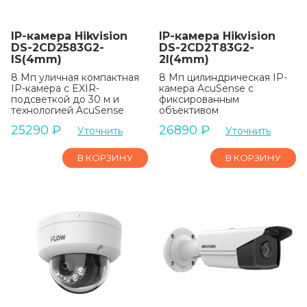
IP-камера Hikvision
IP-камера Hikvision
DS-2CD2583G2-
DS-2CD2T83G2-
IS(4mm)
2I(4mm)
8 Мп уличная компактная
8 Мп цилиндрическая IP-
IP-камера с EXIR-
камера AcuSense с
подсветкой до 30 м и
фиксированным
технологией AcuSense
объективом
25290
₽
26890
₽
Уточнить
Уточнить
В КОРЗИНУ
В КОРЗИНУ