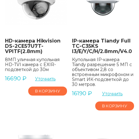
HD-камера Hikvision
IP-камера Tiandy Full
DS-2CE57U7T-
TC-C35KS
VPITF(2.8mm)
I3/E/Y/C/H/2.8mm/V4.0
8МП уличная купольная
Купольная IP-камера
HD-TVI камера с EXIR-
Tiandy разрешение 5 МП с
подсветкой до 30м
объективом 2,8 со
встроенным микрофоном и
16690
₽
Уточнить
Smart ИК-подсветкой до
30 метров.
В КОРЗИНУ
16190
₽
Уточнить
В КОРЗИНУ