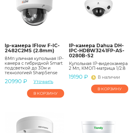
Ip-камера IFlow F-IC-
IP-камера Dahua DH-
2482C2MS (2.8mm)
IPC-HDBW3241FP-AS-
0280B-S2
8Мп уличная купольная IP-
камера с гибридной Smart
Купольная IP-видеокамера
подсветкой до 30м и
2 Мп, КМОП-матрица 1/2.8
технологией SharpSense
19190
₽
В наличии
20990
₽
Уточнить
В КОРЗИНУ
В КОРЗИНУ