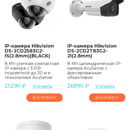
IP-камера Hikvision
IP-камера Hikvision
DS-2CD2583G2-
DS-2CD2T83G2-
IS(2.8mm)(BLACK)
2I(2.8mm)
8 Мп уличная компактная
8 Мп цилиндрическая IP-
IP-камера с EXIR-
камера AcuSense с
подсветкой до 30 м и
фиксированным
технологией AcuSense
объективом
25290
₽
26890
₽
Уточнить
Уточнить
В КОРЗИНУ
В КОРЗИНУ