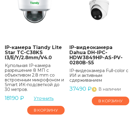
IP-камера Tiandy Lite
IP-видеокамера
Star TC-C38KS
Dahua DH-IPC-
I3/E/Y/2.8mm/V4.0
HDW3849HP-AS-PV-
0280B-S5
Купольная IP-камера
разрешение 8 МП с
IP-видеокамера Full-color с
объективом 2.8 mm со
ИИ и активным
встроенным микрофоном и
сдерживанием
Smart ИК-подсветкой до
37490
₽
В наличии
30 метров.
18190
₽
Уточнить
В КОРЗИНУ
В КОРЗИНУ