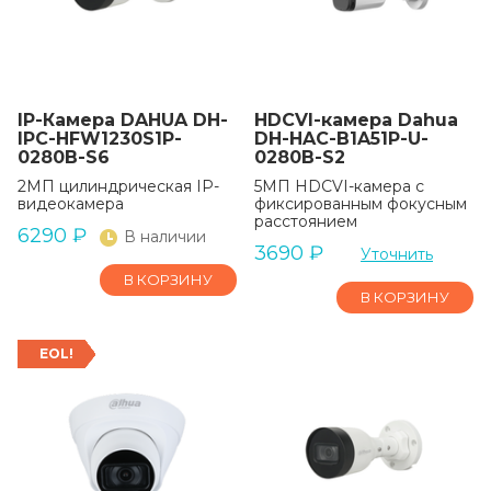
IP-Камера DAHUA DH-
HDCVI-камера Dahua
IPC-HFW1230S1P-
DH-HAC-B1A51P-U-
0280B-S6
0280B-S2
2МП цилиндрическая IP-
5МП HDCVI-камера с
видеокамера
фиксированным фокусным
расстоянием
6290
₽
В наличии
3690
₽
Уточнить
В КОРЗИНУ
В КОРЗИНУ
EOL!