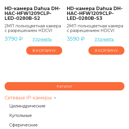
HD-камера Dahua DH-
HD-камера Dahua DH-
HAC-HFW1209CLP-
HAC-HFW1209CLP-
LED-0280B-S2
LED-0280B-S3
2МП полноцветная камера
2МП полноцветная камера
с разрешением HDCVI
с разрешением HDCVI
3790
₽
3590
₽
Уточнить
Уточнить
В КОРЗИНУ
В КОРЗИНУ
Каталог
Сетевые IP-камеры
Цилиндрические
Купольные
Сферические