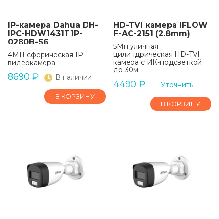
IP-камера Dahua DH-
HD-TVI камера IFLOW
IPC-HDW1431T1P-
F-AC-2151 (2.8mm)
0280B-S6
5Мп уличная
цилиндрическая HD-TVI
4МП сферическая IP-
камера с ИК-подсветкой
видеокамера
до 30м
8690
₽
В наличии
4490
₽
Уточнить
В КОРЗИНУ
В КОРЗИНУ