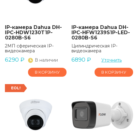
IP-камера Dahua DH-
IP-камера Dahua DH-
IPC-HDW1230T1P-
IPC-HFW1239S1P-LED-
0280B-S6
0280B-S6
2МП сферическая IP-
Цилиндрическая IP-
видеокамера
видеокамера
6290
₽
6890
₽
В наличии
Уточнить
В КОРЗИНУ
В КОРЗИНУ
EOL!