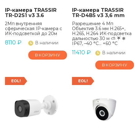
IP-камера TRASSIR
IP-камера TRASSIR
TR-D2S1 v3 3.6
TR-D4B5 v3 3,6 mm
2Мп внутренняя
Разрешение 4 Мп
сферическая IP-камера с
Объектив 3.6 мм H.265+,
ИК-подсветкой до 20м
H.265, H.264 ИК-подсветка
дальностью 30 м ⛅ ☔ ❄
8110
₽
В наличии
IP67, –40 °C… +60 °C
11410
₽
В наличии
В КОРЗИНУ
В КОРЗИНУ
EOL!
EOL!