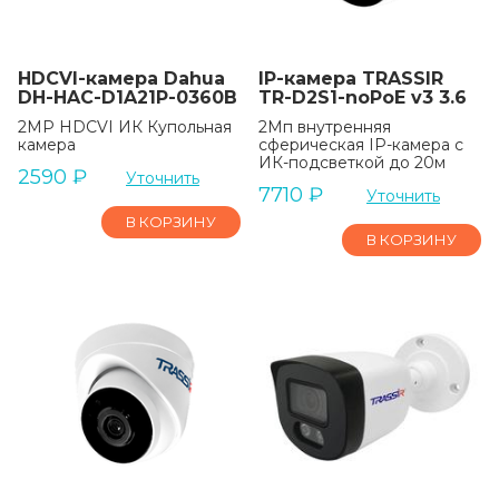
HDCVI-камера Dahua
IP-камера TRASSIR
DH-HAC-D1A21P-0360B
TR-D2S1-noPoE v3 3.6
2MP HDCVI ИК Купольная
2Мп внутренняя
камера
сферическая IP-камера с
ИК-подсветкой до 20м
2590
₽
Уточнить
7710
₽
Уточнить
В КОРЗИНУ
В КОРЗИНУ