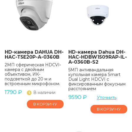
HD-камера DAHUA DH-
HD-камера Dahua DH-
HAC-T5E20P-A-0360B
HAC-HDBW1509RAP-IL-
A-0360B-S2
2МП сферическая HDCVI-
камера с двойным
5МП антивандальная
объективом, ИК-
купольная камера Smart
подсветкой до 20 м и
Dual Light HDCVI с
встроенным микрофоном.
фиксированным фокусным
расстоянием
1790
₽
В наличии
9590
₽
Уточнить
В КОРЗИНУ
В КОРЗИНУ