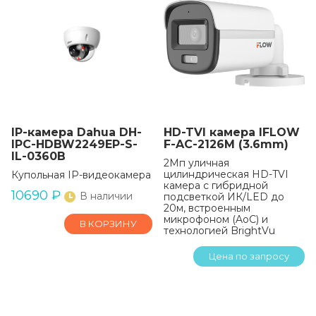
IP-камера Dahua DH-
HD-TVI камера IFLOW
IPC-HDBW2249EP-S-
F-AC-2126M (3.6mm)
IL-0360B
2Мп уличная
цилиндрическая HD-TVI
Купольная IP-видеокамера
камера с гибридной
10690
₽
В наличии
подсветкой ИК/LED до
20м, встроенным
микрофоном (AoC) и
В КОРЗИНУ
технологией BrightVu
Цена по запросу