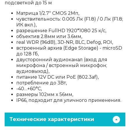
подсветкой до 15 м
Матрица 1/2.7'' CMOS 2Мп,
чувствительность: 0.005 Лк (F1.8) / 0 Лк (F1.8;
ИК вкл.),
разрешение FullHD 1920*1080 25 к/с,
объектив 2.8мм или 3.6мм,
real WDR (96dB), 3D-NR, BLC, Defog, ROI,
встроенный архив (Edge Storage) - microSD
до 128 Гб,
двусторонний аудиоканал (вход для
микрофона / встроенный микрофон;
аудиовыход),
питание 12V DC или PoE (802.3af),
потребление до 3Вт,
-40…+60°C,
размеры 102мм x 56мм,
IP66, подходит для уличного применения.
Технические характеристики