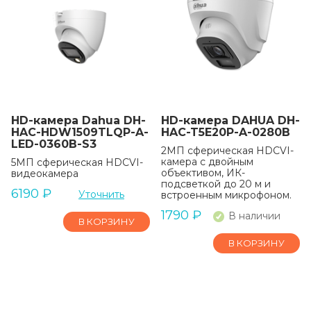
HD-камера Dahua DH-
HD-камера DAHUA DH-
HAC-HDW1509TLQP-A-
HAC-T5E20P-A-0280B
LED-0360B-S3
2МП сферическая HDCVI-
камера с двойным
5МП сферическая HDCVI-
объективом, ИК-
видеокамера
подсветкой до 20 м и
6190
₽
Уточнить
встроенным микрофоном.
1790
₽
В наличии
В КОРЗИНУ
В КОРЗИНУ