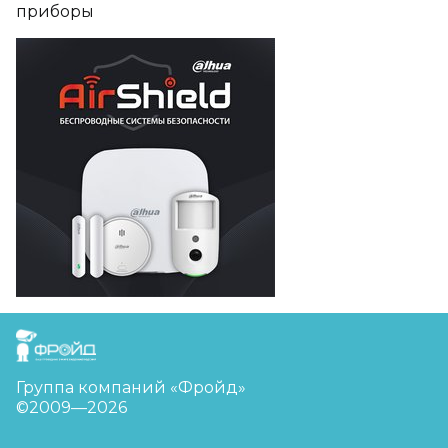
приборы
FreudGroup
Группа компаний «Фройд»
©2009—2026