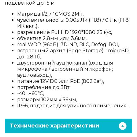
подсветкой до 15 м
Матрица 1/2.7'' CMOS 2Мп,
чувствительность: 0.005 Лк (F1.8) / 0 Лк (F1.8;
ИК вкл.),
разрешение FullHD 1920*1080 25 к/с,
объектив 2.8мм или 3.6мм,
real WDR (96dB), 3D-NR, BLC, Defog, ROI,
встроенный архив (Edge Storage) - microSD
до 128 Гб,
двусторонний аудиоканал (вход для
микрофона / встроенный микрофон;
аудиовыход),
питание 12V DC или PoE (802.3af),
потребление до 3Вт,
-40…+60°C,
размеры 102мм x 56мм,
IP66, подходит для уличного применения.
Технические характеристики