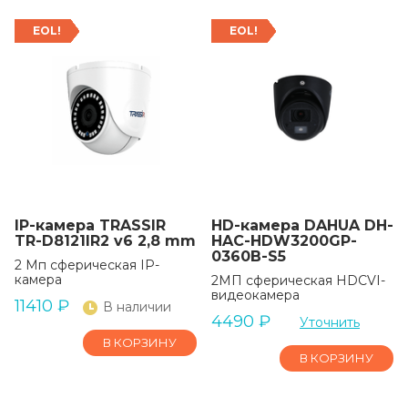
EOL!
EOL!
IP-камера TRASSIR
HD-камера DAHUA DH-
TR-D8121IR2 v6 2,8 mm
HAC-HDW3200GP-
0360B-S5
2 Мп сферическая IP-
камера
2МП сферическая HDCVI-
видеокамера
11410
₽
В наличии
4490
₽
Уточнить
В КОРЗИНУ
В КОРЗИНУ