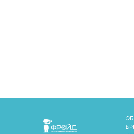
FreudGroup
ОБ
БР