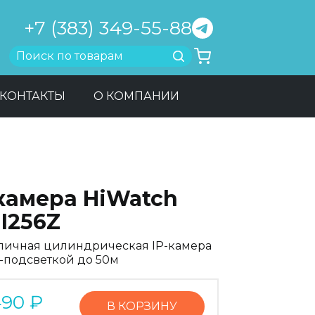
+7 (383) 349-55-88
Найти
КОНТАКТЫ
О КОМПАНИИ
-камера HiWatch
I256Z
личная цилиндрическая IP-камера
R-подсветкой до 50м
490
₽
В КОРЗИНУ