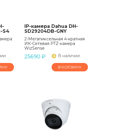
H-
IP-камера Dahua DH-
S-S4
SD29204DB-GNY
камера
2-Мегапиксельная 4-кратная
ИК-Сетевая PTZ-камера
WizSense
чии
В наличии
25690
₽
ИНУ
В КОРЗИНУ