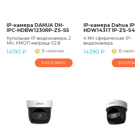
IP-камера DAHUA DH-
IP-камера Dahua IP
IPC-HDBW1230RP-ZS-S5
HDW1431T1P-ZS-S4
Купольная IP-видеокамера, 2
4 Мп сферическая IP-
Мп, КМОП-матрица 1/2.8
видеокамера
В наличии
В нали
14190
₽
14390
₽
В КОРЗИНУ
В КОРЗ