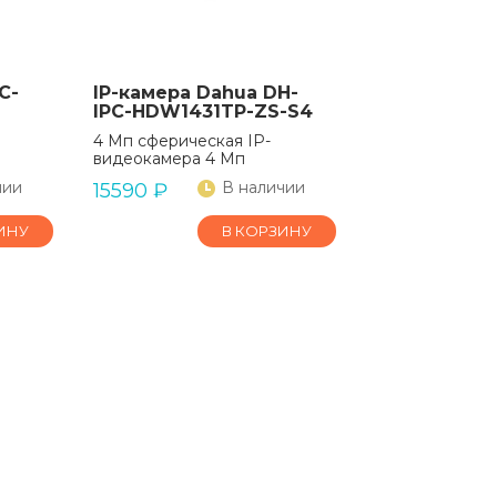
C-
IP-камера Dahua DH-
IPC-HDW1431TP-ZS-S4
4 Мп сферическая IP-
видеокамера 4 Мп
чии
В наличии
15590
₽
ИНУ
В КОРЗИНУ