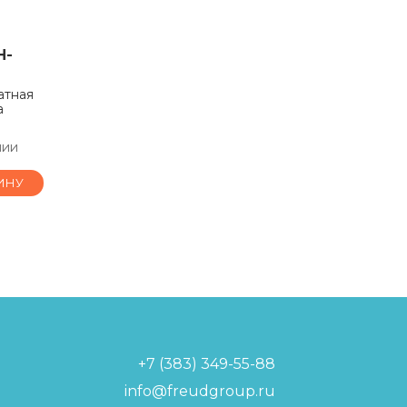
H-
атная
а
чии
ИНУ
+7 (383) 349-55-88
info@freudgroup.ru