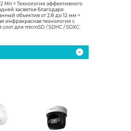
2 Мп = Технология эффективного
адней засветке благодаря
ый объектив от 2.8 до 12 мм =
ная инфракрасная технология с
лот для microSD / SDHC / SDXC: