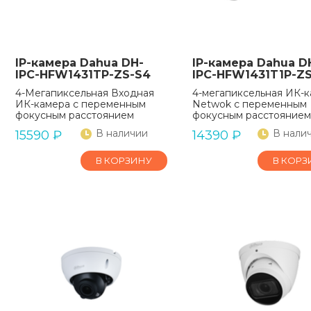
IP-камера Dahua DH-
IP-камера Dahua D
IPC-HFW1431TP-ZS-S4
IPC-HFW1431T1P-Z
4-Мегапиксельная Входная
4-мегапиксельная ИК-
ИК-камера с переменным
Netwok с переменным
фокусным расстоянием
фокусным расстоянием
В наличии
В нали
15590
₽
14390
₽
В КОРЗИНУ
В КОРЗ