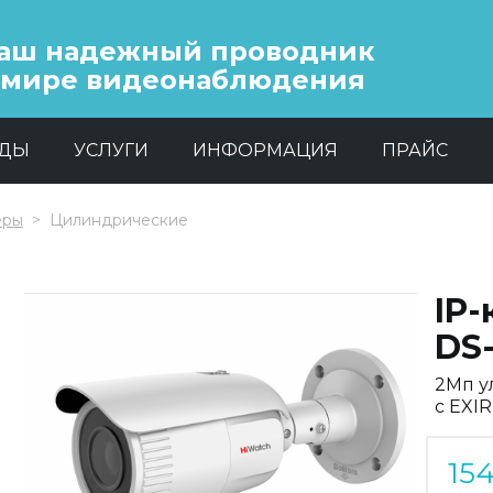
аш надежный проводник
 мире видеонаблюдения
НДЫ
УСЛУГИ
ИНФОРМАЦИЯ
ПРАЙС
еры
Цилиндрические
IP
DS-
2Мп у
с EXI
15