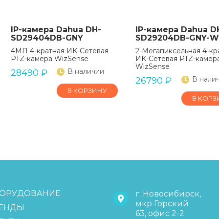
IP-камера Dahua DH-
IP-камера Dahua D
SD29404DB-GNY
SD29204DB-GNY-W
4МП 4-кратная ИК-Сетевая
2-Мегапиксельная 4-кр
PTZ-камера WizSense
ИК-Сетевая PTZ-камер
WizSense
В наличии
28490
₽
В нали
26790
₽
В КОРЗИНУ
В КОРЗ
ОРУДОВАНИЕ
г. Новосибирск,
мкр Горский
ЕНДЫ
63, офис 2-2