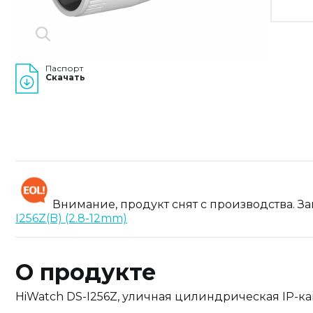
Паспорт
Скачать
Внимание, продукт снят с производства. З
I256Z(B) (2.8-12mm)
О продукте
HiWatch DS-I256Z, уличная цилиндрическая IP-ка