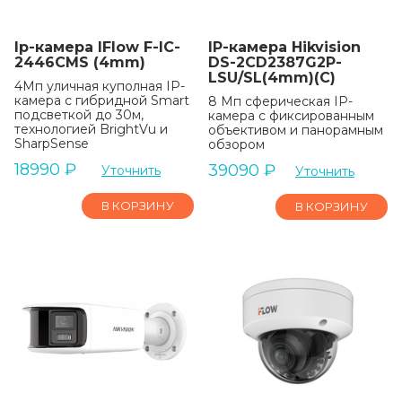
Ip-камера IFlow F-IC-
IP-камера Hikvision
2446CMS (4mm)
DS-2CD2387G2P-
LSU/SL(4mm)(C)
4Мп уличная куполная IP-
камера с гибридной Smart
8 Мп сферическая IP-
подсветкой до 30м,
камера с фиксированным
технологией BrightVu и
объективом и панорамным
SharpSense
обзором
18990
₽
39090
₽
Уточнить
Уточнить
В КОРЗИНУ
В КОРЗИНУ