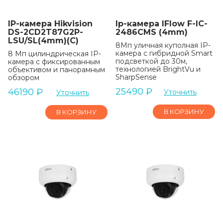
IP-камера Hikvision
Ip-камера IFlow F-IC-
DS-2CD2T87G2P-
2486CMS (4mm)
LSU/SL(4mm)(C)
8Мп уличная куполная IP-
камера с гибридной Smart
8 Мп цилиндрическая IP-
подсветкой до 30м,
камера с фиксированным
технологией BrightVu и
объективом и панорамным
SharpSense
обзором
25490
₽
46190
₽
Уточнить
Уточнить
В КОРЗИНУ
В КОРЗИНУ