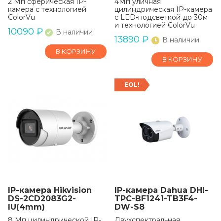
2 Мп сферическая IP-
4Мп уличная
камера с технологией
цилиндрическая IP-камера
ColorVu
с LED-подсветкой до 30м
и технологией ColorVu
10090
₽
В наличии
13890
₽
В наличии
В КОРЗИНУ
В КОРЗИНУ
EOL!
IP-камера Hikvision
IP-камера Dahua DHI-
DS-2CD2083G2-
TPC-BF1241-TB3F4-
IU(4mm)
DW-S8
8 Мп цилиндрической IP-
Двухспектральная