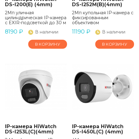
DS-I200(E) (4mm)
DS-I252M(B)(4mm)
2Мп уличная
2Мп купольная IP-камера с
цилиндрическая IP-камера
фиксированным
с EXIR-подсветкой до 30 м
объективом
8190
₽
11190
₽
В наличии
В наличии
В КОРЗИНУ
В КОРЗИНУ
IP-камера HiWatch
IP-камера HiWatch
DS-I253L(C)(4mm)
DS-I450L(C) (4mm)