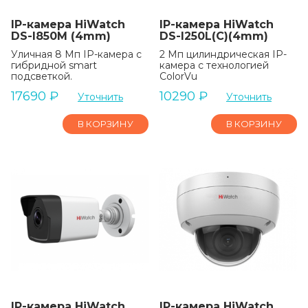
IP-камера HiWatch
IP-камера HiWatch
DS-I850M (4mm)
DS-I250L(C)(4mm)
Уличная 8 Мп IP-камера с
2 Мп цилиндрическая IP-
гибридной smart
камера с технологией
подсветкой.
ColorVu
17690
₽
10290
₽
Уточнить
Уточнить
В КОРЗИНУ
В КОРЗИНУ
IP-камера HiWatch
IP-камера HiWatch